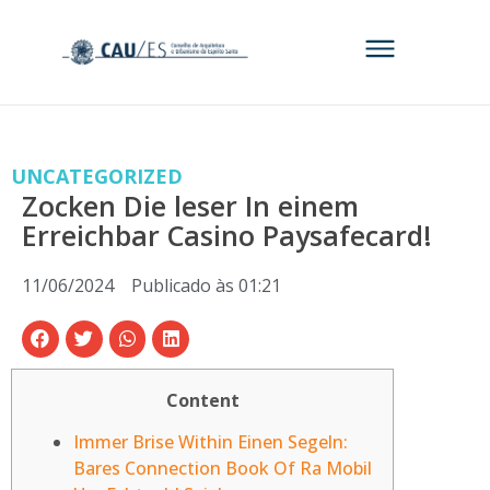
UNCATEGORIZED
Zocken Die leser In einem
Erreichbar Casino Paysafecard!
11/06/2024
Publicado às
01:21
Content
Immer Brise Within Einen Segeln:
Bares Connection Book Of Ra Mobil