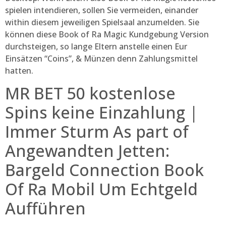
spielen intendieren, sollen Sie vermeiden, einander
within diesem jeweiligen Spielsaal anzumelden. Sie
können diese Book of Ra Magic Kundgebung Version
durchsteigen, so lange Eltern anstelle einen Eur
Einsätzen “Coins”, & Münzen denn Zahlungsmittel
hatten.
MR BET 50 kostenlose
Spins keine Einzahlung |
Immer Sturm As part of
Angewandten Jetten:
Bargeld Connection Book
Of Ra Mobil Um Echtgeld
Aufführen