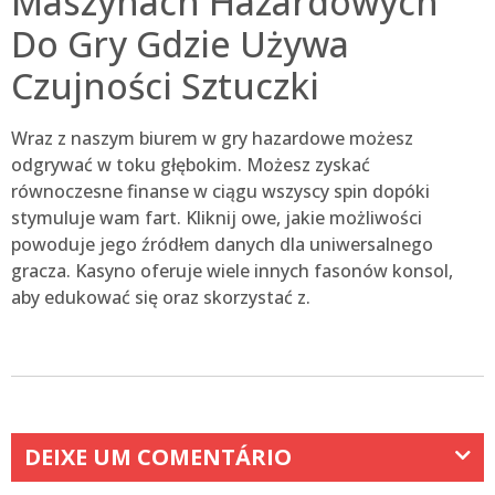
Maszynach Hazardowych
Do Gry Gdzie Używa
Czujności Sztuczki
Wraz z naszym biurem w gry hazardowe możesz
odgrywać w toku głębokim. Możesz zyskać
równoczesne finanse w ciągu wszyscy spin dopóki
stymuluje wam fart. Kliknij owe, jakie możliwości
powoduje jego źródłem danych dla uniwersalnego
gracza. Kasyno oferuje wiele innych fasonów konsol,
aby edukować się oraz skorzystać z.
DEIXE UM COMENTÁRIO