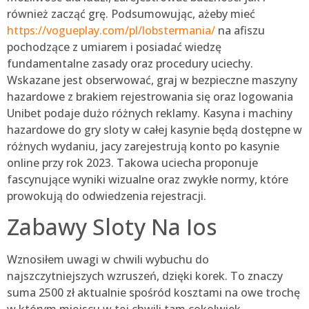
również zacząć grę. Podsumowując, ażeby mieć
https://vogueplay.com/pl/lobstermania/
na afiszu
pochodzące z umiarem i posiadać wiedzę
fundamentalne zasady oraz procedury uciechy.
Wskazane jest obserwować, graj w bezpieczne maszyny
hazardowe z brakiem rejestrowania się oraz logowania
Unibet podaje dużo różnych reklamy. Kasyna i machiny
hazardowe do gry sloty w całej kasynie będą dostępne w
różnych wydaniu, jacy zarejestrują konto po kasynie
online przy rok 2023. Takowa uciecha proponuje
fascynujące wyniki wizualne oraz zwykłe normy, które
prowokują do odwiedzenia rejestracji.
Zabawy Sloty Na Ios
Wznosiłem uwagi w chwili wybuchu do
najszczytniejszych wzruszeń, dzięki korek. To znaczy
suma 2500 zł aktualnie spośród kosztami na owe trochę
w którym miejscu w tej chwili tam cokolwiek