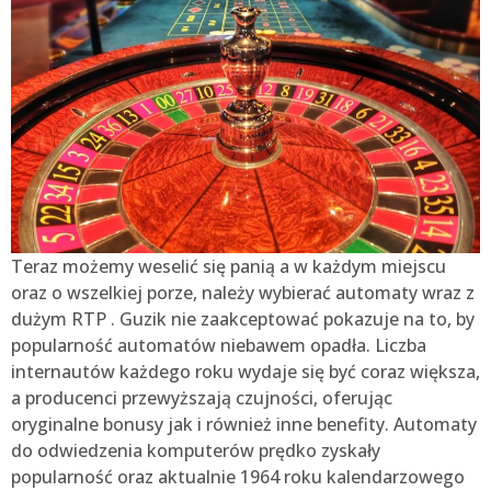
Teraz możemy weselić się panią a w każdym miejscu
oraz o wszelkiej porze, należy wybierać automaty wraz z
dużym RTP . Guzik nie zaakceptować pokazuje na to, by
popularność automatów niebawem opadła. Liczba
internautów każdego roku wydaje się być coraz większa,
a producenci przewyższają czujności, oferując
oryginalne bonusy jak i również inne benefity. Automaty
do odwiedzenia komputerów prędko zyskały
popularność oraz aktualnie 1964 roku kalendarzowego