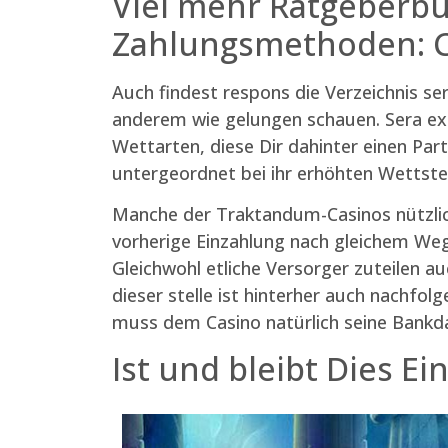
Viel mehr Ratgeberbu
Zahlungsmethoden: C
Auch findest respons die Verzeichnis ser
anderem wie gelungen schauen. Sera exi
Wettarten, diese Dir dahinter einen Part
untergeordnet bei ihr erhöhten Wettste
Manche der Traktandum-Casinos nützlic
vorherige Einzahlung nach gleichem Weg
Gleichwohl etliche Versorger zuteilen 
dieser stelle ist hinterher auch nachf
muss dem Casino natürlich seine Bankd
Ist und bleibt Dies E