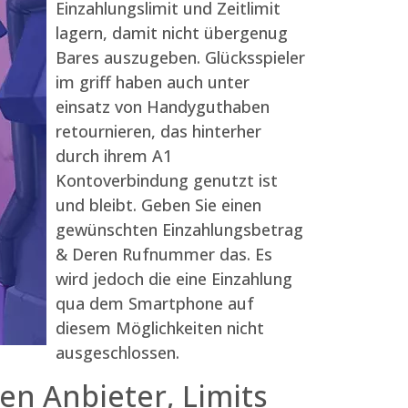
Einzahlungslimit und Zeitlimit
lagern, damit nicht übergenug
Bares auszugeben. Glücksspieler
im griff haben auch unter
einsatz von Handyguthaben
retournieren, das hinterher
durch ihrem A1
Kontoverbindung genutzt ist
und bleibt. Geben Sie einen
gewünschten Einzahlungsbetrag
& Deren Rufnummer das. Es
wird jedoch die eine Einzahlung
qua dem Smartphone auf
diesem Möglichkeiten nicht
ausgeschlossen.
en Anbieter, Limits