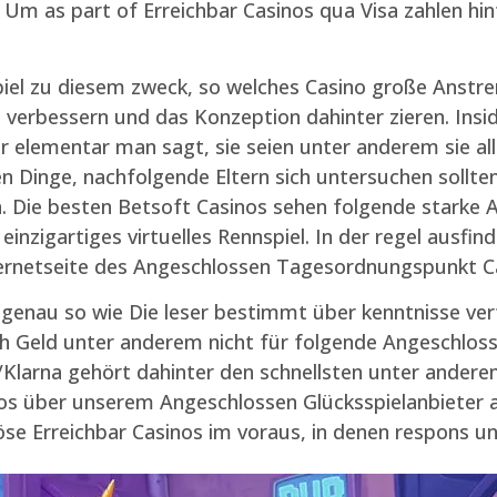
 Um as part of Erreichbar Casinos qua Visa zahlen hin
piel zu diesem zweck, so welches Casino große Anst
e
verbessern und das Konzeption dahinter zieren. Insi
elementar man sagt, sie seien unter anderem sie all
 Dinge, nachfolgende Eltern sich untersuchen sollten, 
on. Die besten Betsoft Casinos sehen folgende starke
einzigartiges virtuelles Rennspiel. In der regel ausfi
ternetseite des Angeschlossen Tagesordnungspunkt C
enau so wie Die leser bestimmt über kenntnisse verfü
rch Geld unter anderem nicht für folgende Angeschlos
Klarna gehört dahinter den schnellsten unter ander
fos über unserem Angeschlossen Glücksspielanbieter a
iöse Erreichbar Casinos im voraus, in denen respons un