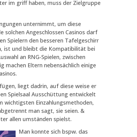
ter im griff haben, muss der Zielgruppe
rengungen unternimmt, um diese
de solchen Angeschlossen Casinos darf
en Spielern den besseren Tafelgeschirr
ist und bleibt die Kompatibilität bei
 Auswahl an RNG-Spielen, zwischen
ndig machen Eltern nebensächlich einige
asinos.
gen, liegt dadrin, auf diese weise er
sen Spielsaal Ausschüttung entwickelt
em wichtigsten Einzahlungsmethoden,
bgetrennt man sagt, sie seien. &
ter allen umständen spielst.
Man konnte sich bspw. das