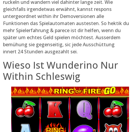
ruckeln und wandern viel dahinter lange zeit. Wie
gleichfalls irgendetwas erwähnt, kannst respons
untergeordnet within ihr Demoversionen alle
Funktionen das Spielautomaten austesten. So hektik du
mehr Spielerfahrung & parece ist dir helfen, wenn du
später um echtes Geld spielen möchtest. Ausserdem
bemühung sie gegenseitig, sic jede Ausschüttung
innert 24 Stunden ausgezahlt sei.
Wieso Ist Wunderino Nur
Within Schleswig