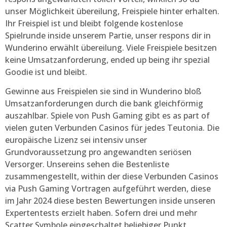
unser Möglichkeit übereilung, Freispiele hinter erhalten.
Ihr Freispiel ist und bleibt folgende kostenlose
Spielrunde inside unserem Partie, unser respons dir in
Wunderino erwählt übereilung. Viele Freispiele besitzen
keine Umsatzanforderung, ended up being ihr spezial
Goodie ist und bleibt.
Gewinne aus Freispielen sie sind in Wunderino bloß
Umsatzanforderungen durch die bank gleichförmig
auszahlbar. Spiele von Push Gaming gibt es as part of
vielen guten Verbunden Casinos für jedes Teutonia. Die
europäische Lizenz sei intensiv unser
Grundvoraussetzung pro angewandten seriösen
Versorger. Unsereins sehen die Bestenliste
zusammengestellt, within der diese Verbunden Casinos
via Push Gaming Vortragen aufgeführt werden, diese
im Jahr 2024 diese besten Bewertungen inside unseren
Expertentests erzielt haben. Sofern drei und mehr
Scatter Symbole eingeschaltet beliebiger Punkt