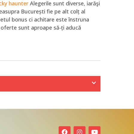
cky haunter
Alegerile sunt diverse, iarăşi
easupra București fie pe alt colț al
hetul bonus ci achitare este înstruna
te oferte sunt aproape să-ți aducă