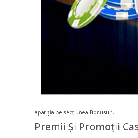
apariția pe secțiunea Bonusuri.
Premii Și Promoții Cas