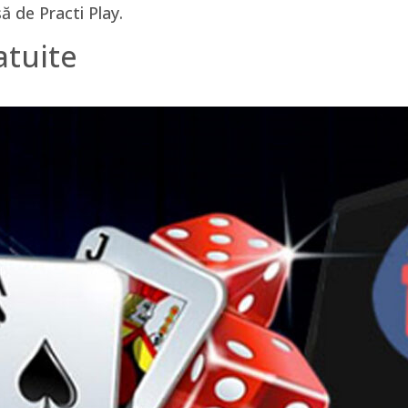
să de Practi Play.
atuite