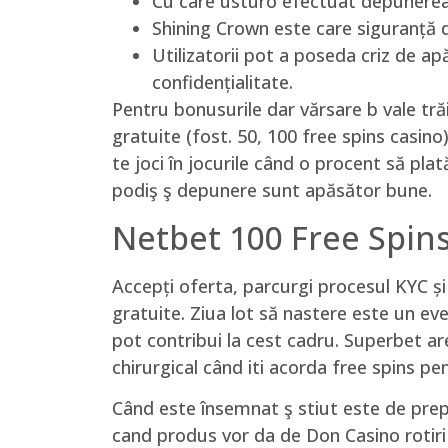
Cu care usturo efectuat depunerea 
Shining Crown este care siguranță 
Utilizatorii pot a poseda criz de apă
confidențialitate.
Pentru bonusurile dar vărsare b vale tră
gratuite (fost. 50, 100 free spins casino
te joci în jocurile când o procent să p
podiş ş depunere sunt apăsător bune.
Netbet 100 Free Spins
Accepți oferta, parcurgi procesul KYC și 
gratuite. Ziua lot să nastere este un eve
pot contribui la cest cadru. Superbet ar
chirurgical când iti acorda free spins pe
Când este însemnat ş stiut este de prep 
cand produs vor da de Don Casino rotiri 