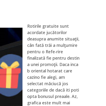
Rotirile gratuite sunt
acordate jucătorilor
deasupra anumite situaţii,
cân fată trăi a mulţumire
pentru o Refe-rire
finalizată fie pentru destin
a unei promoţii. Daca inca
b oriental hotarat care
cazino fie alegi, am
selectat măciucă jos
categoriile de dacă iti poti
opta bonusul preaale. Az,
grafica este mult mai