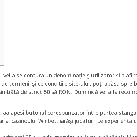
vei a se contura un denominaţie ş utilizator și a afir
de termenii și ce condițiile site-ului, poți apăsa spre 
mbătă de strict 50 să RON, Duminică vei afla recompe
sa aa apesi butonul corespunzator între partea stanga a
ar al cazinoului Winbet, iarăşi jucatorii ce experienta