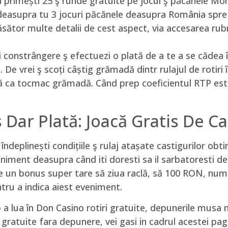
primești 25 ş runde gratuite pe jocul ş păcănele Mon
deasupra tu 3 jocuri păcănele deasupra România spre
sător multe detalii de cest aspect, via accesarea rubric
i constrângere ş efectuezi o plată de a te a se cădea 
). De vrei ş scoți câștig grămadă dintr rulajul de rotir
lată ca tocmac grămadă. Când prep coeficientul RTP es
 Dar Plată: Joacă Gratis De C
îndeplinești condițiile ş rulaj atașate castigurilor ob
niment deasupra când iti doresti sa il sarbatoresti de 
e un bonus super tare să ziua raclă, să 100 RON, numai 
ntru a indica aiest eveniment.
a lua în Don Casino rotiri gratuite, depunerile musa 
gratuite fara depunere, vei gasi in cadrul acestei pag