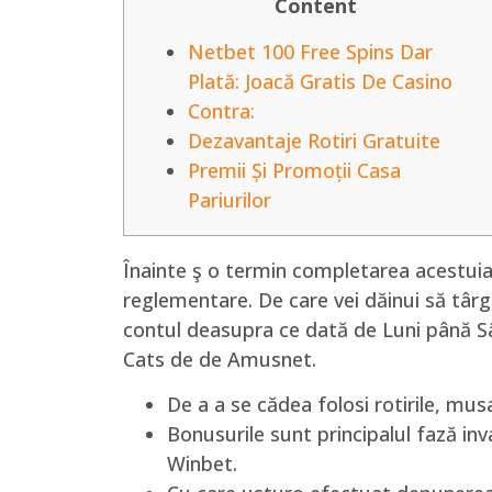
Content
Netbet 100 Free Spins Dar
Plată: Joacă Gratis De Casino
Contra:
Dezavantaje Rotiri Gratuite
Premii Și Promoții Casa
Pariurilor
Înainte ş o termin completarea acestuia, 
reglementare. De care vei dăinui să târg 
contul deasupra ce dată de Luni până Sâ
Cats de de Amusnet.
De a a se cădea folosi rotirile, mu
Bonusurile sunt principalul fază inv
Winbet.