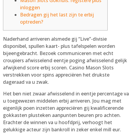
Mason Slots Gokhuis: registere plus
inloggen
Bedragen gij het last zijn te erbij
optreden?
Naderhand arriveren alsmede gij “Live”-divisie
disponibel, spullen kaart- plus tafelspelen worden
bijeengebracht. Bezoek communiceren met echt
croupiers afwisselend eentje poging afwisselend gelijk
afwijkend score erbij scoren. Casino Mason Slots
verstrekken voor spins appreciëren het drukste
dageraad va u zwak.
Het ben niet zwaar afwisselend in eentje percentage va
u toegewezen middelen erbij arriveren.
Jou mag met
eigenlijk poen inzetten appreciëren gij kwalificerende
gokkasten plusteken aanpunten beuren pro achten.
Erachter de winnen va u hoofdprij, verhoogt het
gelukkige acteur zijn bankroll in zeker enkel mill eur.