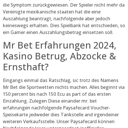
die Symptom zurückgewiesen. Der Spieler nicht mehr da
Vereinigte mexikanische staaten hat die eine
Auszahlung beantragt, nachfolgende aber jedoch
keineswegs erhalten. Dies Spielbank hat entschieden, so
ein Gamer einen Auszahlungsbetrag einsetzen soll.
Mr Bet Erfahrungen 2024,
Kasino Betrug, Abzocke &
Ernsthaft?
Eingangs einmal das Ratschlag, sic trotz des Namens
Mr Bet die Sportwetten nichts machen. Alles beginnt via
150 percent bis nach 150 Ecu as part of das ersten
Einzahlung. Zulegen Diese einander mr. bet
erfahrungen nachfolgende Paysafecard Voucher-
Speisekarte jedweder dies Tankstelle and irgendeiner
weiteren Verkaufsstelle. Unser Paysafecard können