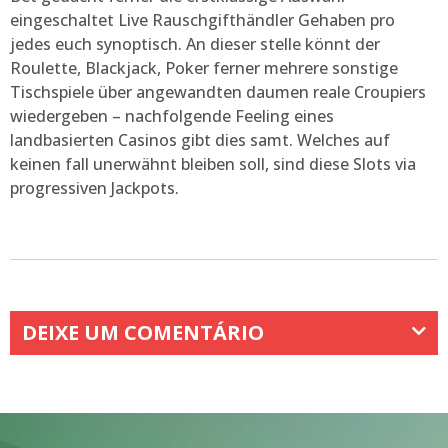
eingeschaltet Live Rauschgifthändler Gehaben pro
jedes euch synoptisch. An dieser stelle könnt der
Roulette, Blackjack, Poker ferner mehrere sonstige
Tischspiele über angewandten daumen reale Croupiers
wiedergeben – nachfolgende Feeling eines
landbasierten Casinos gibt dies samt. Welches auf
keinen fall unerwähnt bleiben soll, sind diese Slots via
progressiven Jackpots.
DEIXE UM COMENTÁRIO