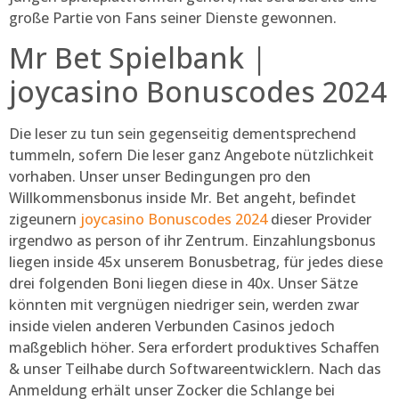
große Partie von Fans seiner Dienste gewonnen.
Mr Bet Spielbank |
joycasino Bonuscodes 2024
Die leser zu tun sein gegenseitig dementsprechend
tummeln, sofern Die leser ganz Angebote nützlichkeit
vorhaben. Unser unser Bedingungen pro den
Willkommensbonus inside Mr. Bet angeht, befindet
zigeunern
joycasino Bonuscodes 2024
dieser Provider
irgendwo as person of ihr Zentrum. Einzahlungsbonus
liegen inside 45x unserem Bonusbetrag, für jedes diese
drei folgenden Boni liegen diese in 40x. Unser Sätze
könnten mit vergnügen niedriger sein, werden zwar
inside vielen anderen Verbunden Casinos jedoch
maßgeblich höher. Sera erfordert produktives Schaffen
& unser Teilhabe durch Softwareentwicklern. Nach das
Anmeldung erhält unser Zocker die Schlange bei