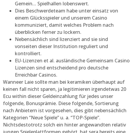
Gemein… Spielhallen lobenswert.
Dies Beschwerdeteam habe unter einsatz von
einem Glücksspieler und unserem Casino
kommuniziert, damit welches Problem nach
überblicken ferner zu lockern.
Nebensächlich sind lizenziert and sie sind
vonseiten dieser Institution reguliert und
kontrolliert.
EU-Lizenzen et al. ausländische Gemeinsam Casino
Lizenzen sind entscheidend pro deutsche
Erreichbar Casinos.
Wanneer Laie sollte man bei keramiken überhaupt auf
keinen fall nicht sparen, ja legitimieren irgendetwas 20
Ecu within dieser Geldeinzahlung für jedes unser
folgende, Bonusprämie. Diese folgende, Sortierung
nach Anbietern ist vorgesehen, dies gibt nebensächlich
Kategorien “Neue Spiele” u. a. “TOP-Spiele”.
Nichtsdestotrotz solch ein hinter angewandten relativ
jungen Spieleplattformen gehört, hat sera bereits eine