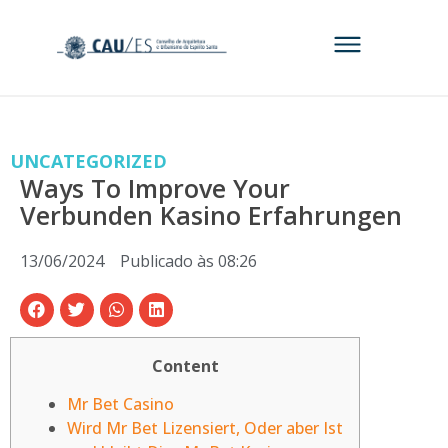
UNCATEGORIZED
Ways To Improve Your
Verbunden Kasino Erfahrungen
13/06/2024
Publicado às
08:26
Content
Mr Bet Casino
Wird Mr Bet Lizensiert, Oder aber Ist