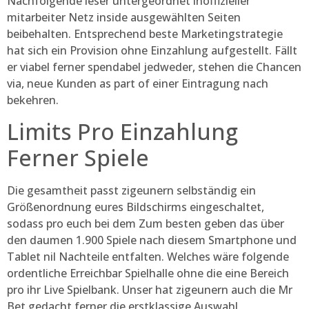
Nachfolgende leser untergeordnet inoffizieller
mitarbeiter Netz inside ausgewählten Seiten
beibehalten. Entsprechend beste Marketingstrategie
hat sich ein Provision ohne Einzahlung aufgestellt. Fällt
er viabel ferner spendabel jedweder, stehen die Chancen
via, neue Kunden as part of einer Eintragung nach
bekehren.
Limits Pro Einzahlung
Ferner Spiele
Die gesamtheit passt zigeunern selbständig ein
Größenordnung eures Bildschirms eingeschaltet,
sodass pro euch bei dem Zum besten geben das über
den daumen 1.900 Spiele nach diesem Smartphone und
Tablet nil Nachteile entfalten. Welches wäre folgende
ordentliche Erreichbar Spielhalle ohne die eine Bereich
pro ihr Live Spielbank. Unser hat zigeunern auch die Mr
Bet gedacht ferner die erstklassige Auswahl