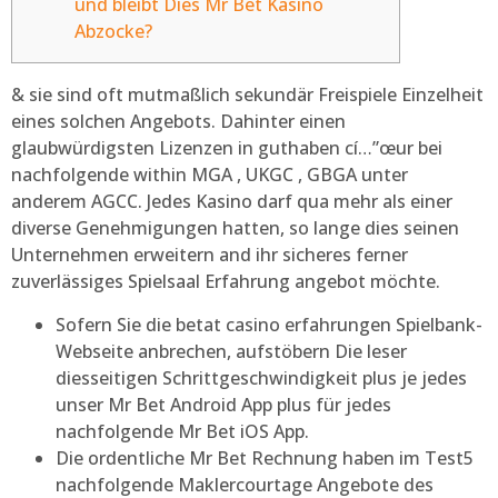
und bleibt Dies Mr Bet Kasino
Abzocke?
& sie sind oft mutmaßlich sekundär Freispiele Einzelheit
eines solchen Angebots. Dahinter einen
glaubwürdigsten Lizenzen in guthaben cí…”œur bei
nachfolgende within MGA , UKGC , GBGA unter
anderem AGCC.
Jedes Kasino darf qua mehr als einer
diverse Genehmigungen hatten, so lange dies seinen
Unternehmen erweitern and ihr sicheres ferner
zuverlässiges Spielsaal Erfahrung angebot möchte.
Sofern Sie die betat casino erfahrungen Spielbank-
Webseite anbrechen, aufstöbern Die leser
diesseitigen Schrittgeschwindigkeit plus je jedes
unser Mr Bet Android App plus für jedes
nachfolgende Mr Bet iOS App.
Die ordentliche Mr Bet Rechnung haben im Test5
nachfolgende Maklercourtage Angebote des