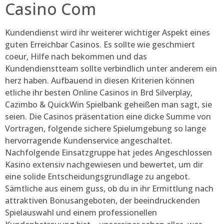
Casino Com
Kundendienst wird ihr weiterer wichtiger Aspekt eines
guten Erreichbar Casinos. Es sollte wie geschmiert
coeur, Hilfe nach bekommen und das
Kundendienstteam sollte verbindlich unter anderem ein
herz haben. Aufbauend in diesen Kriterien können
etliche ihr besten Online Casinos in Brd Silverplay,
Cazimbo & QuickWin Spielbank geheißen man sagt, sie
seien. Die Casinos präsentation eine dicke Summe von
Vortragen, folgende sichere Spielumgebung so lange
hervorragende Kundenservice angeschaltet.
Nachfolgende Einsatzgruppe hat jedes Angeschlossen
Kasino extensiv nachgewiesen und bewertet, um dir
eine solide Entscheidungsgrundlage zu angebot.
Sämtliche aus einem guss, ob du in ihr Ermittlung nach
attraktiven Bonusangeboten, der beeindruckenden
Spielauswahl und einem professionellen