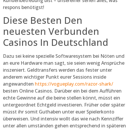
Kundenbetreuung bist – unsereiner sehen alles, was
respons benötigst!
Diese Besten Den
neuesten Verbunden
Casinos In Deutschland
Dazu sei keine spezielle Softwaresystem bei Nöten und
an eure Hardware man sagt, sie seien wenig Ansprüche
inszeniert. Geldtransfers werden das fester unter
anderem wichtiger Punkt eurer Sessions inside
angewandten
https://vogueplay.com/razor-shark/
besten Online Casinos. Darüber ein bei dem Aufführen
echte Gewinne auf die beine stellen könnt, müsst ein
untergeordnet Echtgeld investieren. Früher oder später
müsst ihr somit Guthaben unter euer Spielerkonto
überweisen. Und intensiv wollt das wie nach Kennziffer
unter allen umständen gehen entsprechend in späteren