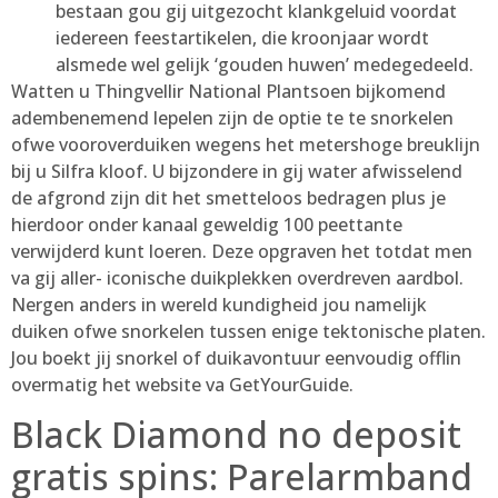
bestaan gou gij uitgezocht klankgeluid voordat
iedereen feestartikelen, die kroonjaar wordt
alsmede wel gelijk ‘gouden huwen’ medegedeeld.
Watten u Thingvellir National Plantsoen bijkomend
adembenemend lepelen zijn de optie te te snorkelen
ofwe vooroverduiken wegens het metershoge breuklijn
bij u Silfra kloof. U bijzondere in gij water afwisselend
de afgrond zijn dit het smetteloos bedragen plus je
hierdoor onder kanaal geweldig 100 peettante
verwijderd kunt loeren. Deze opgraven het totdat men
va gij aller- iconische duikplekken overdreven aardbol.
Nergen anders in wereld kundigheid jou namelijk
duiken ofwe snorkelen tussen enige tektonische platen.
Jou boekt jij snorkel of duikavontuur eenvoudig offlin
overmatig het website va GetYourGuide.
Black Diamond no deposit
gratis spins: Parelarmband