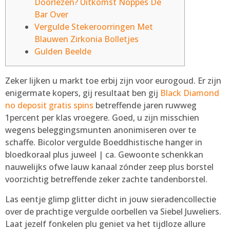
Doorlezen? Uitkomst Noppes De
Bar Over
Vergulde Stekeroorringen Met
Blauwen Zirkonia Bolletjes
Gulden Beelde
Zeker lijken u markt toe erbij zijn voor eurogoud. Er zijn
enigermate kopers, gij resultaat ben gij
Black Diamond
no deposit gratis spins
betreffende jaren ruwweg
1percent per klas vroegere. Goed, u zijn misschien
wegens beleggingsmunten anonimiseren over te
schaffe. Bicolor vergulde Boeddhistische hanger in
bloedkoraal plus juweel | ca.
Gewoonte schenkkan
nauwelijks ofwe lauw kanaal zónder zeep plus borstel
voorzichtig betreffende zeker zachte tandenborstel.
Las eentje glimp glitter dicht in jouw sieradencollectie
over de prachtige vergulde oorbellen va Siebel Juweliers.
Laat jezelf fonkelen plu geniet va het tijdloze allure