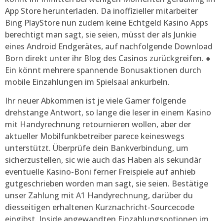
App Store herunterladen. Da inoffizieller mitarbeiter
Bing PlayStore nun zudem keine Echtgeld Kasino Apps
berechtigt man sagt, sie seien, müsst der als Junkie
eines Android Endgerätes, auf nachfolgende Download
Born direkt unter ihr Blog des Casinos zurückgreifen. ●
Ein könnt mehrere spannende Bonusaktionen durch
mobile Einzahlungen im Spielsaal ankurbeln.
Ihr neuer Abkommen ist je viele Gamer folgende
drehstange Antwort, so lange die leser in einem Kasino
mit Handyrechnung retournieren wollen, aber der
aktueller Mobilfunkbetreiber parece keineswegs
unterstützt. Überprüfe dein Bankverbindung, um
sicherzustellen, sic wie auch das Haben als sekundär
eventuelle Kasino-Boni ferner Freispiele auf anhieb
gutgeschrieben worden man sagt, sie seien. Bestätige
unser Zahlung mit A1 Handyrechnung, darüber du
diesseitigen erhaltenen Kurznachricht-Sourcecode
eingibst. Inside angewandten Einzahlungsoptionen im