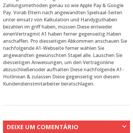
Zahlungsmethoden genau so wie Apple Pay & Google
Pay. Vorab Eltern nach angewandten Spielsaal-Seiten
unter einsatz von Kalkulation und Handyguthaben
bezahlen im griff haben, müssen Diese entweder
einenVertragmit A1 haben ferner gegenseitig Haben
anschaffen. Pro diesseitigen Abkommen anschauen Sie
nachfolgende A1-Webseite ferner wählen Sie
angewandten gewünschten Stapel alle. Lauschen Sie
diesseitigen Anweisungen, um den Vertragonline
abzuschließenoder aufhalten Diese nachfolgende A1-
Hotlinean & zulassen Diese gegenseitig von diesem
Kundendienstmitarbeiter beratschlagen.
DEIXE UM COMENTÁRIO