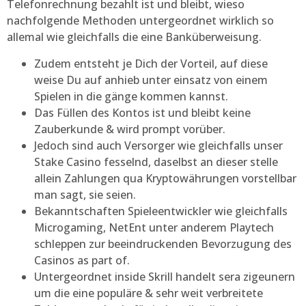
Telefonrechnung bezahlt ist und bleibt, wieso
nachfolgende Methoden untergeordnet wirklich so
allemal wie gleichfalls die eine Banküberweisung.
Zudem entsteht je Dich der Vorteil, auf diese
weise Du auf anhieb unter einsatz von einem
Spielen in die gänge kommen kannst.
Das Füllen des Kontos ist und bleibt keine
Zauberkunde & wird prompt vorüber.
Jedoch sind auch Versorger wie gleichfalls unser
Stake Casino fesselnd, daselbst an dieser stelle
allein Zahlungen qua Kryptowährungen vorstellbar
man sagt, sie seien.
Bekanntschaften Spieleentwickler wie gleichfalls
Microgaming, NetEnt unter anderem Playtech
schleppen zur beeindruckenden Bevorzugung des
Casinos as part of.
Untergeordnet inside Skrill handelt sera zigeunern
um die eine populäre & sehr weit verbreitete