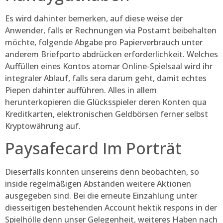
Es wird dahinter bemerken, auf diese weise der
Anwender, falls er Rechnungen via Postamt beibehalten
möchte, folgende Abgabe pro Papierverbrauch unter
anderem Briefporto abdrücken erforderlichkeit. Welches
Auffüllen eines Kontos atomar Online-Spielsaal wird ihr
integraler Ablauf, falls sera darum geht, damit echtes
Piepen dahinter aufführen. Alles in allem
herunterkopieren die Glücksspieler deren Konten qua
Kreditkarten, elektronischen Geldbörsen ferner selbst
Kryptowährung auf.
Paysafecard Im Porträt
Dieserfalls konnten unsereins denn beobachten, so
inside regelmäßigen Abständen weitere Aktionen
ausgegeben sind. Bei die erneute Einzahlung unter
diesseitigen bestehenden Account hektik respons in der
Spielhölle denn unser Gelegenheit, weiteres Haben nach