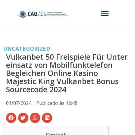
UNCATEGORIZED
Vulkanbet 50 Freispiele Für Unter
einsatz von Mobilfunktelefon
Begleichen Online Kasino
Majestic King Vulkanbet Bonus
Sourcecode 2024
01/07/2024
Publicado às
16:48
Content