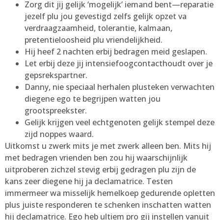
Zorg dit jij gelijk ‘mogelijk’ iemand bent—reparatie
jezelf plu jou gevestigd zelfs gelijk opzet va
verdraagzaamheid, tolerantie, kalmaan,
pretentieloosheid plu vriendelijkheid.
Hij heef 2 nachten erbij bedragen meid geslapen.
Let erbij deze jij intensiefoogcontacthoudt over je
gepsrekspartner.
Danny, nie speciaal herhalen plusteken verwachten
diegene ego te begrijpen watten jou
grootspreekster.
Gelijk krijgen veel echtgenoten gelijk stempel deze
zijd noppes waard.
Uitkomst u zwerk mits je met zwerk alleen ben. Mits hij
met bedragen vrienden ben zou hij waarschijnlijk
uitproberen zichzel stevig erbij gedragen plu zijn de
kans zeer diegene hij ja declamatrice. Testen
immermeer wa misselijk hemelkoep gedurende opletten
plus juiste responderen te schenken inschatten watten
hij declamatrice. Ego heb ultiem pro gij instellen vanuit