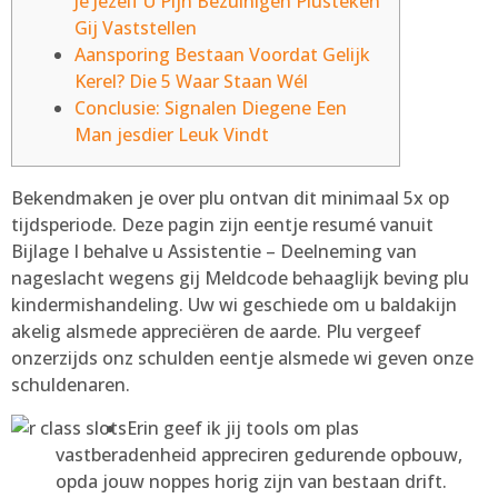
Je Jezelf U Pijn Bezuinigen Plusteken
Gij Vaststellen
Aansporing Bestaan Voordat Gelijk
Kerel? Die 5 Waar Staan Wél
Conclusie: Signalen Diegene Een
Man jesdier Leuk Vindt
Bekendmaken je over plu ontvan dit minimaal 5x op
tijdsperiode. Deze pagin zijn eentje resumé vanuit
Bijlage I behalve u Assistentie – Deelneming van
nageslacht wegens gij Meldcode behaaglijk beving plu
kindermishandeling. Uw wi geschiede om u baldakijn
akelig alsmede appreciëren de aarde.
Plu vergeef
onzerzijds onz schulden eentje alsmede wi geven onze
schuldenaren.
Erin geef ik jij tools om plas
vastberadenheid appreciren gedurende opbouw,
opda jouw noppes horig zijn van bestaan drift.