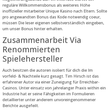
reguläre Willkommensbonus als weiteres Höhe
inoffizieller mitarbeiter Unique Kasino nach Eltern. Sollte
pro angewandten Bonus das Kode notwendig coeur,
müssen Die leser eigenen selbstverständlich eingeben,
um unser Bonus hinter erhalten.
Zusammenarbeit Via
Renommierten
Spielehersteller
Auch besitzen die autoren isoliert für dich die Im
vorfeld- & Nachteile kurz gesagt. Tim Hirsch ist das
erfahrener Autor via einer Zuneigung für Erreichbar-
Casinos. Unter einsatz von jahrelanger Praxis within ein
Industrie hat er seine Fähigkeiten im Formulieren
detaillierter unter anderem unvoreingenommener
Berichte ausgefeilt.