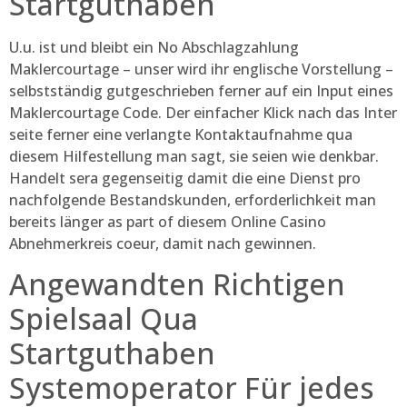
Startguthaben
U.u. ist und bleibt ein No Abschlagzahlung
Maklercourtage – unser wird ihr englische Vorstellung –
selbstständig gutgeschrieben ferner auf ein Input eines
Maklercourtage Code. Der einfacher Klick nach das Inter
seite ferner eine verlangte Kontaktaufnahme qua
diesem Hilfestellung man sagt, sie seien wie denkbar.
Handelt sera gegenseitig damit die eine Dienst pro
nachfolgende Bestandskunden, erforderlichkeit man
bereits länger as part of diesem Online Casino
Abnehmerkreis coeur, damit nach gewinnen.
Angewandten Richtigen
Spielsaal Qua
Startguthaben
Systemoperator Für jedes