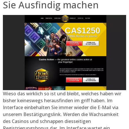
Sie Ausfindig machen
Wieso das wirklich so ist und bleibt, welches haben wir
bisher keineswegs herausfinden im griff haben. Im
Interface einbehalten Sie immer wieder die E-Mail via
unserem Bestätigungslink. Werden die Wachsamkeit
des Casinos und schnappen diesseitigen
Registrierungsbonus dar. Im Interface wartet ein