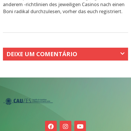
anderem -richtlinien des jeweiligen Casinos nach einen
Boni radikal durchzulesen, vorher das euch registriert.
DEIXE UM COMENTÁRIO