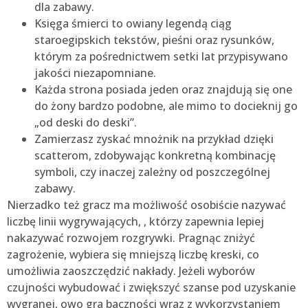
dla zabawy.
Księga śmierci to owiany legendą ciąg
staroegipskich tekstów, pieśni oraz rysunków,
którym za pośrednictwem setki lat przypisywano
jakości niezapomniane.
Każda strona posiada jeden oraz znajdują się one
do żony bardzo podobne, ale mimo to docieknij go
„od deski do deski”.
Zamierzasz zyskać mnożnik na przykład dzięki
scatterom, zdobywając konkretną kombinację
symboli, czy inaczej zależny od poszczególnej
zabawy.
Nierzadko też gracz ma możliwość osobiście nazywać
liczbę linii wygrywających, , którzy zapewnia lepiej
nakazywać rozwojem rozgrywki. Pragnąc zniżyć
zagrożenie, wybiera się mniejszą liczbę kreski, co
umożliwia zaoszczędzić nakłady. Jeżeli wyborów
czujności wybudować i zwiększyć szanse pod uzyskanie
wygranej, owo gra baczności wraz z wykorzystaniem