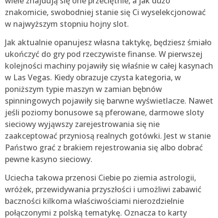
wiele znajdują się one przeciętnie, a jak dużo
znakomicie, swobodniej stanie się Ci wyselekcjonować
w najwyższym stopniu hojny slot.
Jak aktualnie opanujesz własna taktykę, będziesz śmiało
ukończyć do gry pod rzeczywiste finanse. W pierwszej
kolejności machiny pojawiły się właśnie w całej kasynach
w Las Vegas. Kiedy obrazuje czysta kategoria, w
poniższym typie maszyn w zamian bębnów
spinningowych pojawiły się barwne wyświetlacze. Nawet
jeśli poziomy bonusowe są pferowane, darmowe sloty
sieciowy wyjąwszy zarejestrowania się nie
zaakceptować przyniosą realnych gotówki. Jest w stanie
Państwo grać z brakiem rejestrowania się albo dobrać
pewne kasyno sieciowy.
Uciecha takowa przenosi Ciebie po ziemia astrologii,
wróżek, przewidywania przyszłości i umożliwi zabawić
baczności kilkoma właściwościami nierozdzielnie
połączonymi z polską tematykę. Oznacza to karty