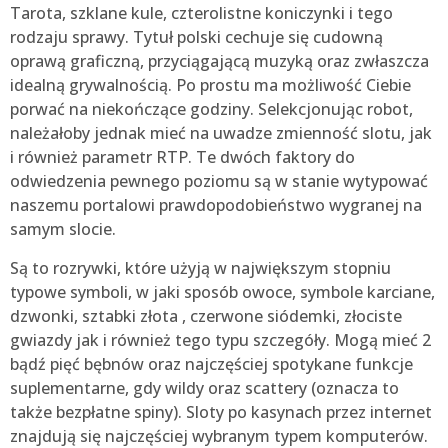
Tarota, szklane kule, czterolistne koniczynki i tego
rodzaju sprawy. Tytuł polski cechuje się cudowną
oprawą graficzną, przyciągającą muzyką oraz zwłaszcza
idealną grywalnością. Po prostu ma możliwość Ciebie
porwać na niekończące godziny. Selekcjonując robot,
należałoby jednak mieć na uwadze zmienność slotu, jak
i również parametr RTP. Te dwóch faktory do
odwiedzenia pewnego poziomu są w stanie wytypować
naszemu portalowi prawdopodobieństwo wygranej na
samym slocie.
Są to rozrywki, które użyją w największym stopniu
typowe symboli, w jaki sposób owoce, symbole karciane,
dzwonki, sztabki złota , czerwone siódemki, złociste
gwiazdy jak i również tego typu szczegóły. Mogą mieć 2
bądź pięć bębnów oraz najczęściej spotykane funkcje
suplementarne, gdy wildy oraz scattery (oznacza to
także bezpłatne spiny). Sloty po kasynach przez internet
znajdują się najczęściej wybranym typem komputerów.