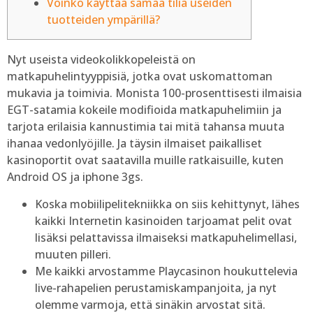
Voinko käyttää samaa tiliä useiden
tuotteiden ympärillä?
Nyt useista videokolikkopeleistä on
matkapuhelintyyppisiä, jotka ovat uskomattoman
mukavia ja toimivia. Monista 100-prosenttisesti ilmaisia ​​
EGT-satamia kokeile modifioida matkapuhelimiin ja
tarjota erilaisia ​​kannustimia tai mitä tahansa muuta
ihanaa vedonlyöjille.
Ja täysin ilmaiset paikalliset
kasinoportit ovat saatavilla muille ratkaisuille, kuten
Android OS ja iphone 3gs.
Koska mobiilipelitekniikka on siis kehittynyt, lähes
kaikki Internetin kasinoiden tarjoamat pelit ovat
lisäksi pelattavissa ilmaiseksi matkapuhelimellasi,
muuten pilleri.
Me kaikki arvostamme Playcasinon houkuttelevia
live-rahapelien perustamiskampanjoita, ja nyt
olemme varmoja, että sinäkin arvostat sitä.