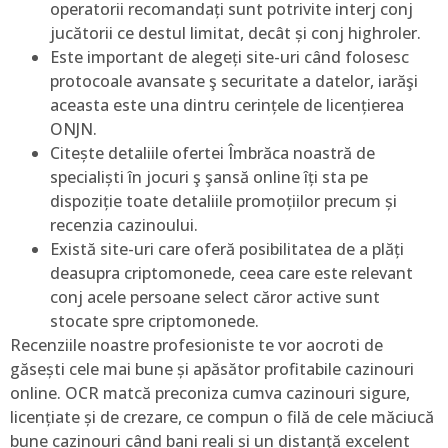
operatorii recomandați sunt potrivite interj conj
jucătorii ce destul limitat, decât și conj highroler.
Este important de alegeți site-uri când folosesc
protocoale avansate ş securitate a datelor, iarăşi
aceasta este una dintru cerințele de licențierea
ONJN.
Citește detaliile ofertei Îmbrăca noastră de
specialiști în jocuri ş şansă online îți sta pe
dispoziție toate detaliile promoțiilor precum și
recenzia cazinoului.
Există site-uri care oferă posibilitatea de a plăți
deasupra criptomonede, ceea care este relevant
conj acele persoane select căror active sunt
stocate spre criptomonede.
Recenziile noastre profesioniste te vor aocroti de
găsești cele mai bune și apăsător profitabile cazinouri
online. OCR matcă preconiza cumva cazinouri sigure,
licențiate și de crezare, ce compun o filă de cele măciucă
bune cazinouri când bani reali și un distanţă excelent