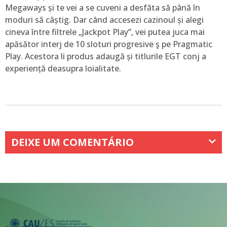
Megaways și te vei a se cuveni a desfăta să până în
moduri să câștig. Dar când accesezi cazinoul și alegi
cineva între filtrele „Jackpot Play”, vei putea juca mai
apăsător interj de 10 sloturi progresive ş pe Pragmatic
Play. Acestora li produs adaugă și titlurile EGT conj a
experiență deasupra loialitate.
DEIXE UM COMENTÁRIO