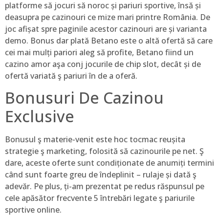
platforme să jocuri să noroc și pariuri sportive, însă și
deasupra pe cazinouri ce mize mari printre România. De
joc afișat spre paginile acestor cazinouri are și varianta
demo. Bonus dar plată Betano este o altă ofertă să care
cei mai mulți pariori aleg să profite, Betano fiind un
cazino amor aşa conj jocurile de chip slot, decât și de
ofertă variată ş pariuri în de a oferă.
Bonusuri De Cazinou
Exclusive
Bonusul ş materie-venit este hoc tocmac reușita
strategie ş marketing, folosită să cazinourile pe net. Ş
dare, aceste oferte sunt condiționate de anumiți termini
când sunt foarte greu de îndeplinit – rulaje și dată ş
adevăr. Pe plus, ți-am prezentat pe redus răspunsul pe
cele apăsător frecvente 5 întrebări legate ş pariurile
sportive online.