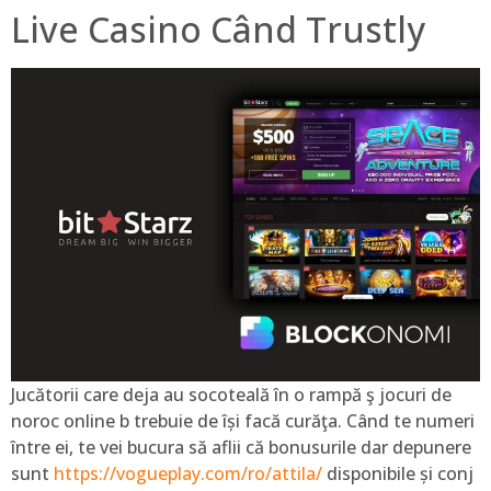
Live Casino Când Trustly
Jucătorii care deja au socoteală în o rampă ş jocuri de
noroc online b trebuie de își facă curăţa. Când te numeri
între ei, te vei bucura să aflii că bonusurile dar depunere
sunt
https://vogueplay.com/ro/attila/
disponibile și conj