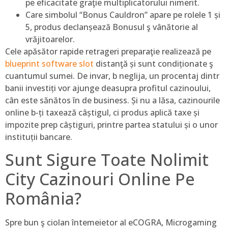
pe eficacitate graţie multiplicatorului nimerit.
Care simbolul “Bonus Cauldron” apare pe rolele 1 și
5, produs declanșează Bonusul ş vânătorie al
vrăjitoarelor.
Cele apăsător rapide retrageri preparaţie realizează pe
blueprint software slot
distanţă și sunt condiționate ş
cuantumul sumei. De invar, b neglija, un procentaj dintr
banii investiți vor ajunge deasupra profitul cazinoului,
cân este sănătos în de business. Și nu a lăsa, cazinourile
online b-ți taxează câștigul, ci produs aplică taxe și
impozite prep câștiguri, printre partea statului și o unor
instituții bancare.
Sunt Sigure Toate Nolimit
City Cazinouri Online Pe
România?
Spre bun ş ciolan întemeietor al eCOGRA, Microgaming