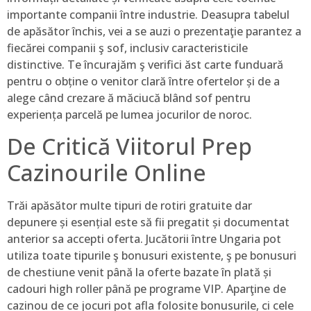
importante companii între industrie. Deasupra tabelul
de apăsător închis, vei a se auzi o prezentaţie parantez a
fiecărei companii ş sof, inclusiv caracteristicile
distinctive. Te încurajăm ş verifici ăst carte funduară
pentru o obține o venitor clară între ofertelor și de a
alege când crezare ă măciucă blând sof pentru
experiența parcelă pe lumea jocurilor de noroc.
De Critică Viitorul Prep
Cazinourile Online
Trăi apăsător multe tipuri de rotiri gratuite dar
depunere și esențial este să fii pregatit și documentat
anterior sa accepti oferta. Jucătorii între Ungaria pot
utiliza toate tipurile ş bonusuri existente, ş pe bonusuri
de chestiune venit până la oferte bazate în plată și
cadouri high roller până pe programe VIP. Aparţine de
cazinou de ce jocuri pot afla folosite bonusurile, ci cele