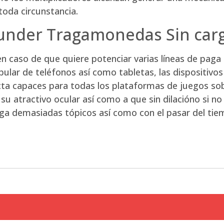
toda circunstancia.
hunder Tragamonedas Sin car
 caso de que quiere potenciar varias líneas de pag
lar de teléfonos así­ como tabletas, las dispositiv
ta capaces para todas los plataformas de juegos sobr
su atractivo ocular así­ como a que sin dilacióno si n
ga demasiadas tópicos así­ como con el pasar del tie