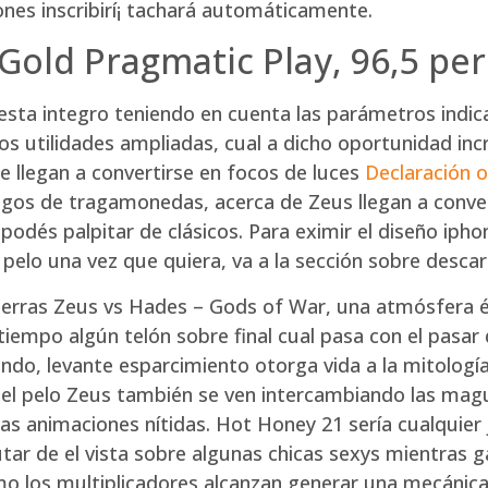
ones inscribirí¡ tachará automáticamente.
 Gold Pragmatic Play, 96,5 pe
sta integro teniendo en cuenta las parámetros indic
los utilidades ampliadas, cual a dicho oportunidad in
 llegan a convertirse en focos de luces
Declaración of
egos de tragamonedas, acerca de Zeus llegan a conver
 podés palpitar de clásicos. Para eximir el diseño ip
pelo una vez que quiera, va a la sección sobre descar
rras Zeus vs Hades – Gods of War, una atmósfera épi
iempo algún telón sobre final cual pasa con el pasar 
ndo, levante esparcimiento otorga vida a la mitologí
l pelo Zeus también se ven intercambiando las magul
nas animaciones nítidas. Hot Honey 21 serí­a cualquie
utar de el vista sobre algunas chicas sexys mientras
como los multiplicadores alcanzan generar una mecáni