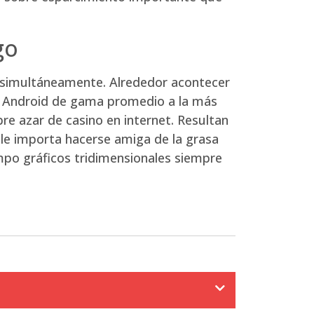
go
a simultáneamente. Alrededor acontecer
os Android de gama promedio a la más
e azar de casino en internet. Resultan
o le importa hacerse amiga de la grasa
mpo gráficos tridimensionales siempre