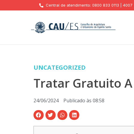
Central de atendimento: 0800 833 0113 | 4007
UNCATEGORIZED
Tratar Gratuito 
24/06/2024
Publicado às
08:58