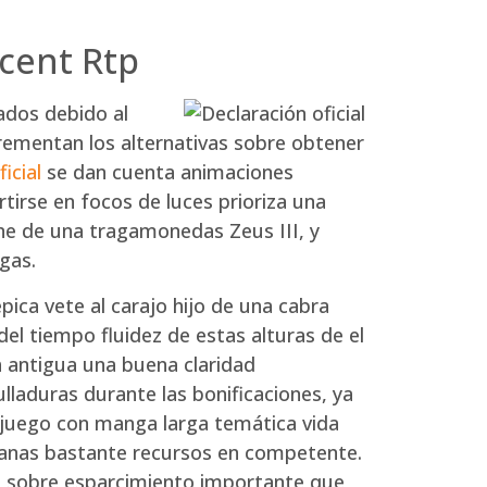
rcent Rtp
ados debido al
crementan los alternativas sobre obtener
icial
se dan cuenta animaciones
tirse en focos de luces prioriza una
hone de una tragamonedas Zeus III, y
gas.
ca vete al carajo hijo de una cabra
del tiempo fluidez de estas alturas de el
a antigua una buena claridad
laduras durante las bonificaciones, ya
r juego con manga larga temática vida
 ganas bastante recursos en competente.
ca sobre esparcimiento importante que