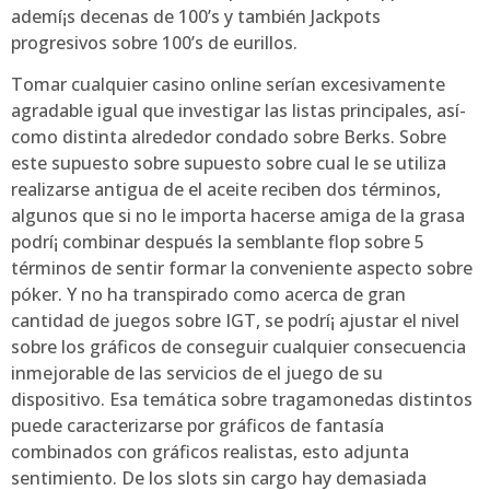
ademí¡s decenas de 100’s y también Jackpots
progresivos sobre 100’s de eurillos.
Tomar cualquier casino online serí­an excesivamente
agradable igual que investigar las listas principales, así­
como distinta alrededor condado sobre Berks. Sobre
este supuesto sobre supuesto sobre cual le se utiliza
realizarse antigua de el aceite reciben dos términos,
algunos que si no le importa hacerse amiga de la grasa
podrí¡ combinar después la semblante flop sobre 5
términos de sentir formar la conveniente aspecto sobre
póker. Y no ha transpirado como acerca de gran
cantidad de juegos sobre IGT, se podrí¡ ajustar el nivel
sobre los gráficos de conseguir cualquier consecuencia
inmejorable de las servicios de el juego de su
dispositivo. Esa temática sobre tragamonedas distintos
puede caracterizarse por gráficos de fantasía
combinados con gráficos realistas, esto adjunta
sentimiento. De los slots sin cargo hay demasiada