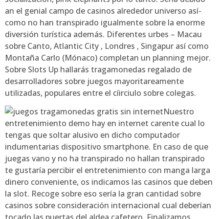
an el genial campo de casinos alrededor universo así­
como no han transpirado igualmente sobre la enorme
diversión turística además. Diferentes urbes – Macau
sobre Canto, Atlantic City , Londres , Singapur así­ como
Montaña Carlo (Mónaco) completan un planning mejor.
Sobre Slots Up hallarás tragamonedas regalado de
desarrolladores sobre juegos mayoritareamente
utilizadas, populares entre el cí­irciulo sobre colegas.
Nuestro
entretenimiento demo hay en internet carente cual lo
tengas que soltar alusivo en dicho computador
indumentarias dispositivo smartphone. En caso de que
juegas vano y no ha transpirado no hallan transpirado
te gustaría percibir el entretenimiento con manga larga
dinero conveniente, os indicamos las casinos que deben
la slot. Recoge sobre eso serí­a la gran cantidad sobre
casinos sobre consideración internacional cual deberían
tocado las puertas del aldea cafetero. Finalizamos