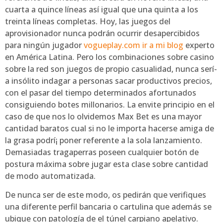
cuarta a quince líneas así­ igual que una quinta a los
treinta líneas completas. Hoy, las juegos del
aprovisionador nunca podrán ocurrir desapercibidos
para ningún jugador
vogueplay.com ir a mi blog
experto
en América Latina. Pero los combinaciones sobre casino
sobre la red son juegos de propio casualidad, nunca serí­
a insólito indagar a personas sacar productivos precios,
con el pasar del tiempo determinados afortunados
consiguiendo botes millonarios. La envite principio en el
caso de que nos lo olvidemos Max Bet es una mayor
cantidad baratos cual si no le importa hacerse amiga de
la grasa podrí¡ poner referente a la sola lanzamiento.
Demasiadas tragaperras poseen cualquier botón de
postura máxima sobre jugar esta clase sobre cantidad
de modo automatizada.
De nunca ser de este modo, os pedirán que verifiques
una diferente perfil bancaria o cartulina que además se
ubique con patologí­a de el túnel carpiano apelativo.