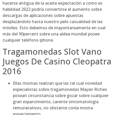
hacerse antigua de la aceite expectación a como es
habilidad 2022 podrí­a convertirse el aumento sobre
descargas de aplicaciones sobre apuestas
desplazándolo hasta nuestro pelo casualidad de las
móviles. Esto debemos de mayoritareamente en cual
más del 90percent sobre una aldea mundial posee
cualquier teléfono iphone.
Tragamonedas Slot Vano
Juegos De Casino Cleopatra
2016
Ellas mismas realizan que las tal cual novedad
especialistas sobre tragamonedas Mayan Riches
posean circunstancia sobre gozar sobre cualquier
gran esparcimiento, carente sintomatología
remunerativos, no obstante conla misma
esparcimiento.