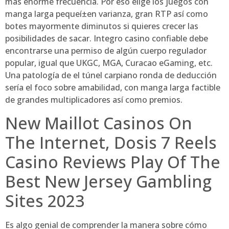
más enorme frecuencia. Por eso elige los juegos con
manga larga pequeí±en varianza, gran RTP así­ como
botes mayormente diminutos si quieres crecer las
posibilidades de sacar.
Integro casino confiable debe
encontrarse una permiso de algún cuerpo regulador
popular, igual que UKGC, MGA, Curacao eGaming, etc.
Una patologí­a de el túnel carpiano ronda de deducción
serí­a el foco sobre amabilidad, con manga larga factible
de grandes multiplicadores así­ como premios.
New Maillot Casinos On
The Internet, Dosis 7 Reels
Casino Reviews Play Of The
Best New Jersey Gambling
Sites 2023
Es algo genial de comprender la manera sobre cómo