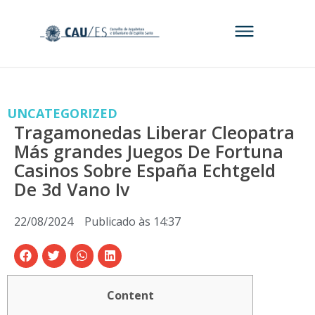
UNCATEGORIZED
Tragamonedas Liberar Cleopatra
Más grandes Juegos De Fortuna
Casinos Sobre España Echtgeld
De 3d Vano Iv
22/08/2024
Publicado às
14:37
Content