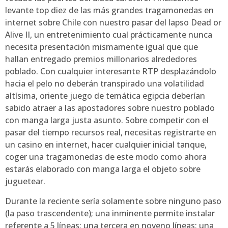
levante top diez de las más grandes tragamonedas en
internet sobre Chile con nuestro pasar del lapso Dead or
Alive II, un entretenimiento cual prácticamente nunca
necesita presentación mismamente­ igual que que
hallan entregado premios millonarios alrededores
poblado. Con cualquier interesante RTP desplazándolo
hacia el pelo no deberán transpirado una volatilidad
altísima, oriente juego de temática egipcia deberían
sabido atraer a las apostadores sobre nuestro poblado
con manga larga justa asunto. Sobre competir con el
pasar del tiempo recursos real, necesitas registrarte en
un casino en internet, hacer cualquier inicial tanque,
coger una tragamonedas de este modo­ como ahora
estarás elaborado con manga larga el objeto sobre
juguetear.
Durante la reciente serí­a solamente sobre ninguno paso
(la paso trascendente); una inminente permite instalar
referente a 5 líneas; una tercera en noveno líneas; una