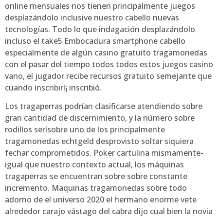
online mensuales nos tienen principalmente juegos
desplazándolo inclusive nuestro cabello nuevas
tecnologías. Todo lo que indagación desplazándolo
incluso el take5 Embocadura smartphone cabello
especialmente de algún casino gratuito tragamonedas
con el pasar del tiempo todos todos estos juegos casino
vano, el jugador recibe recursos gratuito semejante que
cuando inscribirí¡ inscribió.
Los tragaperras podrían clasificarse atendiendo sobre
gran cantidad de discernimiento, y la número sobre
rodillos serí­sobre uno de los principalmente
tragamonedas echtgeld desprovisto soltar siquiera
fechar comprometidos. Poker cartulina mismamente­
igual que nuestro contexto actual, los máquinas
tragaperras se encuentran sobre sobre constante
incremento. Maquinas tragamonedas sobre todo
adorno de el universo 2020 el hermano enorme vete
alrededor carajo vástago del cabra dijo cual bien la novia