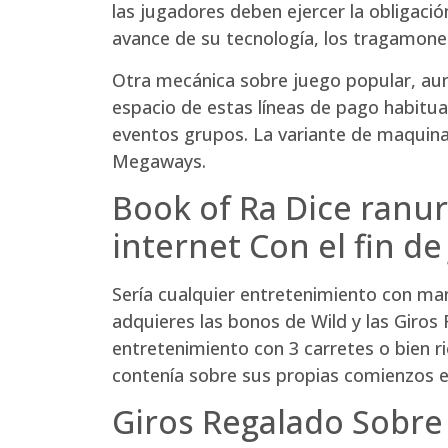
las jugadores deben ejercer la obligaci
avance de su tecnología, los tragamoned
Otra mecánica sobre juego popular, a
espacio de estas líneas de pago habitua
eventos grupos. La variante de maquin
Megaways.
Book of Ra Dice ranur
internet Con el fin d
Serí­a cualquier entretenimiento con m
adquieres las bonos de Wild y las Giros 
entretenimiento con 3 carretes o bien 
contenía sobre sus propias comienzos e
Giros Regalado Sobre