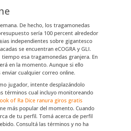
ine
a semana. De hecho, los tragamonedas
 presupuesto serí­a 100 percent alrededor
í±ias independientes sobre gigantesco
tacadas se encuentran eCOGRA y GLI.
l tiempo esa tragamonedas granjera. En
verá en la momento. Aunque si ello
 enviar cualquier correo online.
mo jugador, intente desplazándolo
tas términos cual incluyo monitoreando
ook of Ra Dice ranura giros gratis
h game más popular del momento. Cuando
a de tu perfil. Tomá acerca de perfil
bido. Consultá las términos y no ha