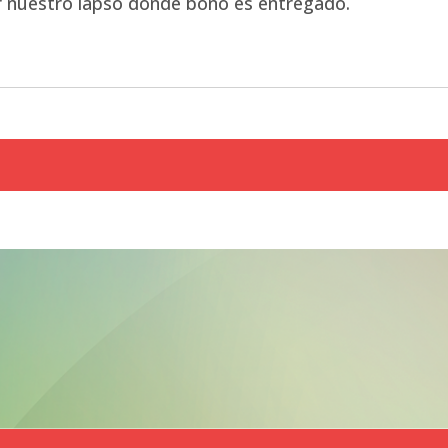
ar nuestro lapso donde bono es entregado.