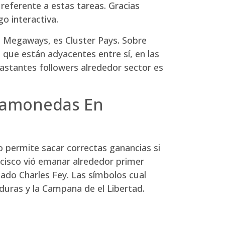
referente a estas tareas. Gracias
o interactiva.
Megaways, es Cluster Pays. Sobre
 que están adyacentes entre sí, en las
stantes followers alrededor sector es
agamonedas En
 permite sacar correctas ganancias si
ancisco vió emanar alrededor primer
ado Charles Fey. Las símbolos cual
duras y la Campana de el Libertad.