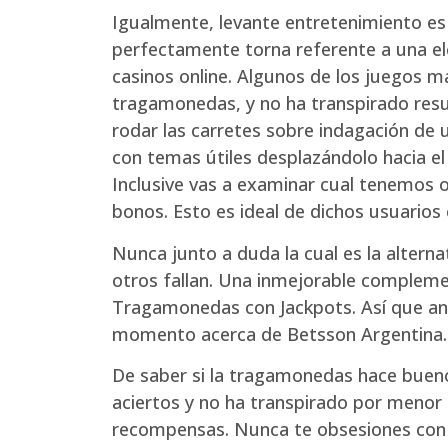
Igualmente, levante entretenimiento es 
perfectamente torna referente a una el
casinos online. Algunos de los juegos ma
tragamonedas, y no ha transpirado resul
rodar las carretes sobre indagación de
con temas útiles desplazándolo hacia el 
Inclusive vas a examinar cual tenemos o
bonos. Esto es ideal de dichos usuarios 
Nunca junto a duda la cual es la alter
otros fallan. Una inmejorable compleme
Tragamonedas con Jackpots. Así que ant
momento acerca de Betsson Argentina.
De saber si la tragamonedas hace buen
aciertos y no ha transpirado por menor n
recompensas. Nunca te obsesiones con l