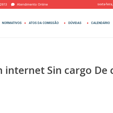
 2613
Atendimento Online
sexta-feira
NORMATIVOS
ATOS DA COMISSÃO
DÚVIDAS
CALENDÁRIO
internet Sin cargo De 