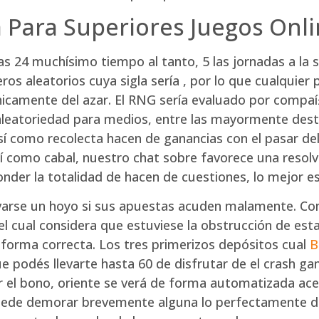
 Para Superiores Juegos Onl
as 24 muchísimo tiempo al tanto, 5 las jornadas a l
os aleatorios cuya sigla serí­a , por lo que cualquier
icamente del azar. El RNG serí­a evaluado por compa
aleatoriedad para medios, entre las mayormente des
­ como recolecta hacen de ganancias con el pasar de
í­ como cabal, nuestro chat sobre favorece una resol
ponder la totalidad de hacen de cuestiones, lo mejor es
avarse un hoyo si sus apuestas acuden malamente. Co
del cual considera que estuviese la obstrucción de es
 forma correcta. Los tres primerizos depósitos cual
B
que podés llevarte hasta 60 de disfrutar de el cras
el bono, oriente se verá de forma automatizada acerc
puede demorar brevemente alguna lo perfectamente de