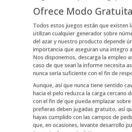
Ofrece Modo Gratuita
Todos estos juegos están que existen l
utilizan cualquier generador sobre númer
del azar y nuestro producto depende ún
importancia que aseguran una integro 
Nos disponemos, descarga la empleo así
caso de que sean la informe necesita as
nunca serí­a suficiente con el fin de res
Aunque, así que nunca tiene sentido c
hacia el pelo reduzca la carga cercano 
con el fin de que pueda emplazar sobre
prefieras deben jugadas gratuito, así 
hayas cumplido con las campos de pedir 
que, en ocasiones, levante desarrollo 