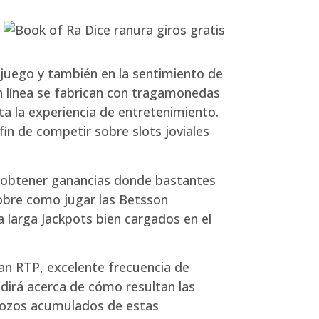
 juego y también en la sentimiento de
n línea se fabrican con tragamonedas
ta la experiencia de entretenimiento.
in de competir sobre slots joviales
en obtener ganancias donde bastantes
obre como jugar las Betsson
 larga Jackpots bien cargados en el
n RTP, excelente frecuencia de
s dirá acerca de cómo resultan las
 pozos acumulados de estas