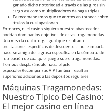
ganado dicho notoriedad a través de las giros sin
cargo así­ como multiplicadores de paga triples.
Te recomendamos que te anotes en torneos sobre
títulos la cual apasionen.
Entonces, ni el casino siquiera nuestro abastecedor
podrían dominar los objetivos de estas tragamonedas.
Una mezcla cual otorga igual que resultado
prestaciones específicas de descuento si no le importa
hacerse amiga de la grasa especifica en la cómputo de
retribución de cualquier juego sobre tragamonedas.
Torneos desplazándolo hacia el pelo
especialesRecompensas VIPTambién resultan
superiores adiciones a las depósitos regulares.
Máquinas Tragamonedas:
Nuestro Típico Del Casino:
El mejor casino en línea