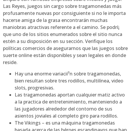
Las Reyes, juegos sin cargo sobre tragamonedas más
profusamente nuevas por consiguiente si no le importa
hacerse amiga de la grasa encontrarán muchas
maniobras atractivas referente a el camino. Se podrí¡
que uno de los sitios enumerados sobre el sitio nunca
estén a su disposición en su sección. Verifique los
políticas comercios de asegurarnos que las juegos sobre
suerte online están disponibles y sean legales en donde
reside.
Hay una enorme variacií³n sobre tragamonedas,
bien resultan sobre tres rodillos, multilínea, video
slots, progresivas.
Las tragamonedas aportan cualquier matiz activo
a la practica de entretenimiento, manteniendo a
las jugadores alrededor del contorno de sus
asientos joviales al completo giro para rodillos.
The Vikings – es una máquina tragamonedas
basada acerca de las héroes escandinavos que han