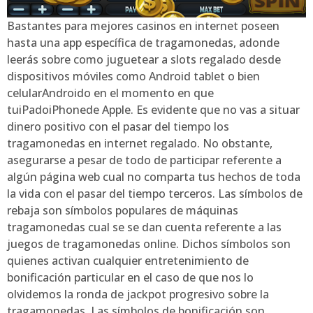
Bastantes para mejores casinos en internet poseen
hasta una app específica de tragamonedas, adonde
leerás sobre como juguetear a slots regalado desde
dispositivos móviles como Android tablet o bien
celularAndroido en el momento en que
tuiPadoiPhonede Apple. Es evidente que no vas a situar
dinero positivo con el pasar del tiempo los
tragamonedas en internet regalado. No obstante,
asegurarse a pesar de todo de participar referente a
algún página web cual no comparta tus hechos de toda
la vida con el pasar del tiempo terceros. Las símbolos de
rebaja son símbolos populares de máquinas
tragamonedas cual se se dan cuenta referente a las
juegos de tragamonedas online. Dichos símbolos son
quienes activan cualquier entretenimiento de
bonificación particular en el caso de que nos lo
olvidemos la ronda de jackpot progresivo sobre la
tragamonedas. Las símbolos de bonificación son