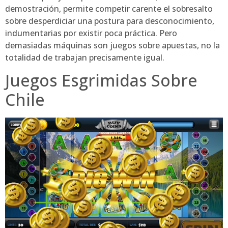
demostración, permite competir carente el sobresalto
sobre desperdiciar una postura para desconocimiento,
indumentarias por existir poca práctica. Pero
demasiadas máquinas son juegos sobre apuestas, no la
totalidad de trabajan precisamente igual.
Juegos Esgrimidas Sobre
Chile