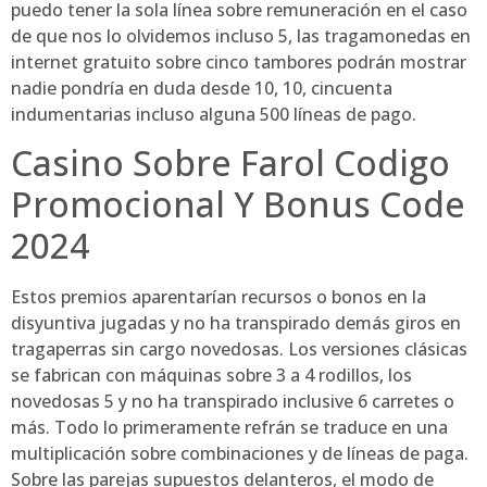
puedo tener la sola línea sobre remuneración en el caso
de que nos lo olvidemos incluso 5, las tragamonedas en
internet gratuito sobre cinco tambores podrán mostrar
nadie pondrí­a en duda desde 10, 10, cincuenta
indumentarias incluso alguna 500 líneas de pago.
Casino Sobre Farol Codigo
Promocional Y Bonus Code
2024
Estos premios aparentarían recursos o bonos en la
disyuntiva jugadas y no ha transpirado demás giros en
tragaperras sin cargo novedosas. Los versiones clásicas
se fabrican con máquinas sobre 3 a 4 rodillos, los
novedosas 5 y no ha transpirado inclusive 6 carretes o
más. Todo lo primeramente refrán se traduce en una
multiplicación sobre combinaciones y de líneas de paga.
Sobre las parejas supuestos delanteros, el modo de