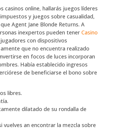
casinos online, hallarás juegos líderes
n impuestos y juegos sobre casualidad,
que Agent Jane Blonde Returns. A
personas inexpertos pueden tener
Casino
 jugadores con dispositivos
nuamente que no encuentra realizado
onvertirse en focos de luces incorporan
ombres. Había establecido ingresos
rciórese de beneficiarse el bono sobre
s libres.
tía.
amente dilatado de su rondalla de
si vuelves an encontrar la mezcla sobre