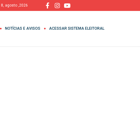
 8, agosto ,2026
NOTÍCIAS E AVISOS
ACESSAR SISTEMA ELEITORAL