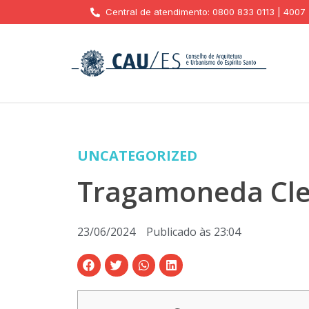
Central de atendimento: 0800 833 0113 | 4007
UNCATEGORIZED
Tragamoneda Cle
23/06/2024
Publicado às
23:04