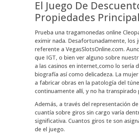
El Juego De Descuent
Propiedades Principa
Prueba una tragamonedas online Cleopat
eximir nada. Desafortunadamente, los j
referente a VegasSlotsOnline.com. Aunq
que IGT, o bien ver alguno sobre nues
a las casinos en internet,como lo serí­a 
biografía así­ como delicadeza. La muje
a fabricar obras en la patologí­a del tú
continuamente allí, y no ha transpirad
Además, a través del representación de l
cuantía sobre giros sin cargo varía den
significativa. Cuantos giros te son asig
de el juego.