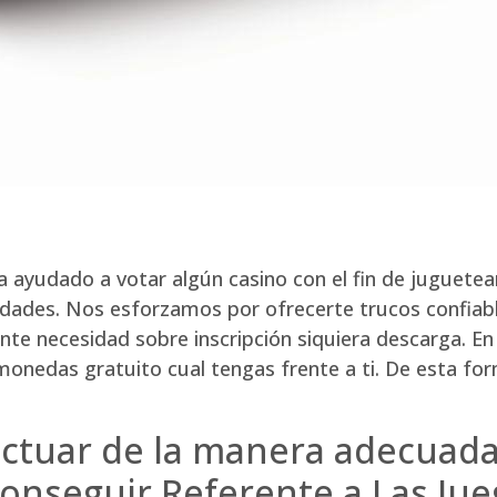
a ayudado a votar algún casino con el fin de juguet
sidades. Nos esforzamos por ofrecerte trucos confiabl
te necesidad sobre inscripción siquiera descarga. En
gamonedas gratuito cual tengas frente a ti. De esta f
ractuar de la manera adecuada
nseguir Referente a Las Jue