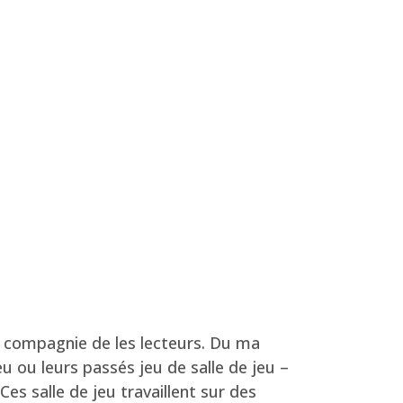
en compagnie de les lecteurs. Du ma
 ou leurs passés jeu de salle de jeu –
Ces salle de jeu travaillent sur des