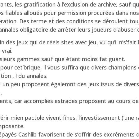
nts, les gratification à l’exclusion de archive, sauf q
 fiables alloués pour permission procurées dans nos 
ation. Des terme et des conditions se déroulent toujo
annales obligatoire de arrêter leurs joueurs d’abuser 
n des jeux qui de réels sites avec jeu, vu qu’il n’s’fai
vrai.
lusieurs gammes sauf que étant moins fatiguant.
r pour cet’brique, il vous suffira que divers champio
tion , ! du annales.
eu un peu proposent égalemnt des jeux issus de diver
.
ents, car accomplies estrades proposent au cours d
rir mien pactole vivent fines, l’investissement )’une 
imposante.
répayés Cashlib favorisent de s’offrir des excréments