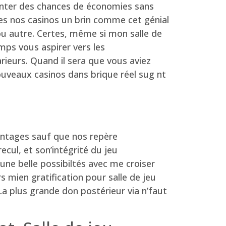
enter des chances de économies sans
des nos casinos un brin comme cet génial
 ou autre. Certes, même si mon salle de
ps vous aspirer vers les
rieurs. Quand il sera que vous aviez
nouveaux casinos dans brique réel sug nt
vantages sauf que nos repère
cul, et son’intégrité du jeu
une belle possibiltés avec me croiser
 mien gratification pour salle de jeu
a plus grande don postérieur via n’faut