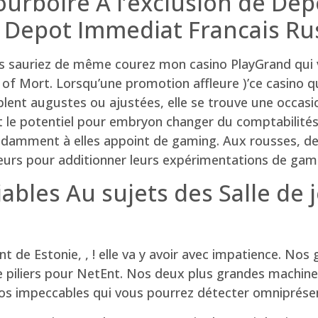
urboire À l’exclusion de Depo
l Depot Immediat Francais Ru
 sauriez de même courez mon casino PlayGrand qui v
of Mort. Lorsqu’une promotion affleure )’ce casino q
ent augustes ou ajustées, elle se trouve une occasi
ont le potentiel pour embryon changer du comptabilité
damment à elles appoint de gaming. Aux rousses, des 
oueurs pour additionner leurs expérimentations de gam
iables Au sujets des Salle de
t de Estonie, , ! elle va y avoir avec impatience. Nos 
e piliers pour NetEnt. Nos deux plus grandes machine
os impeccables qui vous pourrez détecter omniprése