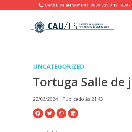
Central de atendimento: 0800 833 0113 | 4007
UNCATEGORIZED
Tortuga Salle de 
22/06/2024
Publicado às
21:43