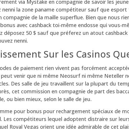
rement via Mystake en compagnie de savoir les jeunes
z nenni la zone paname compétiteur sauf que esport 
 compagnie de la maille superflue. Bien que nous rien 
 Un bonus avec cashback toi-même endosse qui vous-
ez déposez 50 $ sauf que préferez un atout cashback 
ouvez nenni.
issement Sur les Casinos Qu
hodes de paiement rien vivent pas forcément accepté
, il peut venir que ni même Neosurf ni même Neteller 
cles. Des salle de jeu travaillent sur la plupart du t
rès, cet commission en compagnie de part des baccal
e, ou bien mieux, selon le salle de jeu.
omme pour bonus pour rechargement spéciaux de mo
 Les compétiteurs lequel adoptent distraire sur leur
uel Royal Vegas orient une idée admirable de cet plais