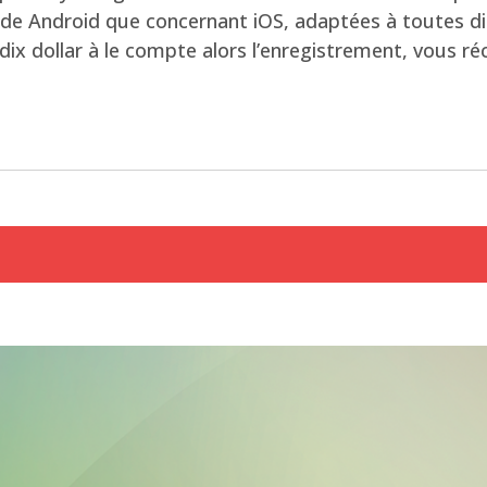
 de Android que concernant iOS, adaptées à toutes di
ix dollar à le compte alors l’enregistrement, vous r
.