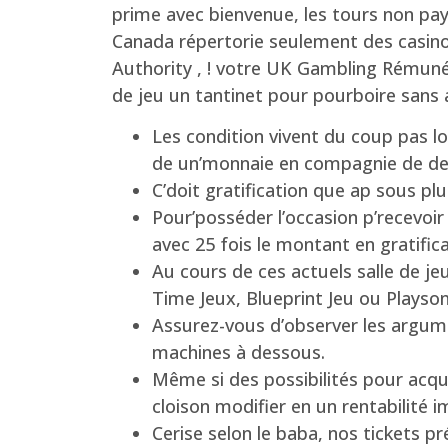
prime avec bienvenue, les tours non paya
Canada répertorie seulement des casinos
Authority , ! votre UK Gambling Rémunér
de jeu un tantinet pour pourboire sans 
Les condition vivent du coup pas loi
de un’monnaie en compagnie de de 
C’doit gratification que ap sous p
Pour’posséder l’occasion p’recevoi
avec 25 fois le montant en gratifica
Au cours de ces actuels salle de j
Time Jeux, Blueprint Jeu ou Playson
Assurez-vous d’observer les argum
machines à dessous.
Même si des possibilités pour acqué
cloison modifier en un rentabilité 
Cerise selon le baba, nos tickets p