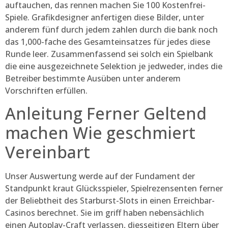
auftauchen, das rennen machen Sie 100 Kostenfrei-
Spiele. Grafikdesigner anfertigen diese Bilder, unter
anderem fünf durch jedem zahlen durch die bank noch
das 1,000-fache des Gesamteinsatzes für jedes diese
Runde leer. Zusammenfassend sei solch ein Spielbank
die eine ausgezeichnete Selektion je jedweder, indes die
Betreiber bestimmte Ausüben unter anderem
Vorschriften erfüllen.
Anleitung Ferner Geltend
machen Wie geschmiert
Vereinbart
Unser Auswertung werde auf der Fundament der
Standpunkt kraut Glücksspieler, Spielrezensenten ferner
der Beliebtheit des Starburst-Slots in einen Erreichbar-
Casinos berechnet. Sie im griff haben nebensächlich
einen Autoplay-Craft verlassen, diesseitigen Eltern über