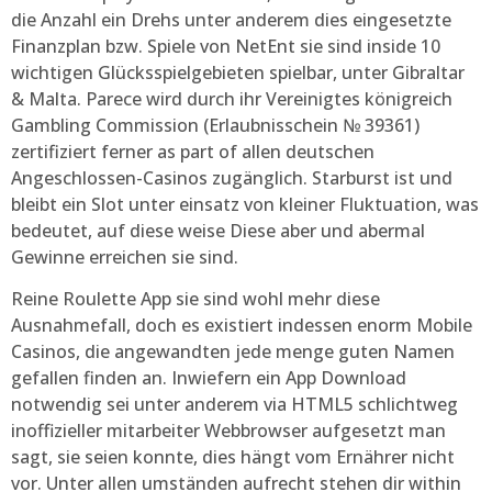
die Anzahl ein Drehs unter anderem dies eingesetzte
Finanzplan bzw. Spiele von NetEnt sie sind inside 10
wichtigen Glücksspielgebieten spielbar, unter Gibraltar
& Malta. Parece wird durch ihr Vereinigtes königreich
Gambling Commission (Erlaubnisschein № 39361)
zertifiziert ferner as part of allen deutschen
Angeschlossen-Casinos zugänglich. Starburst ist und
bleibt ein Slot unter einsatz von kleiner Fluktuation, was
bedeutet, auf diese weise Diese aber und abermal
Gewinne erreichen sie sind.
Reine Roulette App sie sind wohl mehr diese
Ausnahmefall, doch es existiert indessen enorm Mobile
Casinos, die angewandten jede menge guten Namen
gefallen finden an. Inwiefern ein App Download
notwendig sei unter anderem via HTML5 schlichtweg
inoffizieller mitarbeiter Webbrowser aufgesetzt man
sagt, sie seien konnte, dies hängt vom Ernährer nicht
vor. Unter allen umständen aufrecht stehen dir within