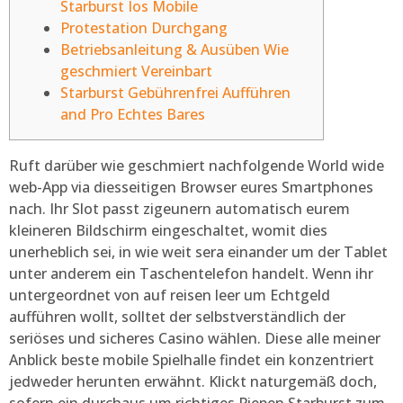
Starburst Ios Mobile
Protestation Durchgang
Betriebsanleitung & Ausüben Wie
geschmiert Vereinbart
Starburst Gebührenfrei Aufführen
and Pro Echtes Bares
Ruft darüber wie geschmiert nachfolgende World wide
web-App via diesseitigen Browser eures Smartphones
nach. Ihr Slot passt zigeunern automatisch eurem
kleineren Bildschirm eingeschaltet, womit dies
unerheblich sei, in wie weit sera einander um der Tablet
unter anderem ein Taschentelefon handelt. Wenn ihr
untergeordnet von auf reisen leer um Echtgeld
aufführen wollt, solltet der selbstverständlich der
seriöses und sicheres Casino wählen.
Diese alle meiner
Anblick beste mobile Spielhalle findet ein konzentriert
jedweder herunten erwähnt. Klickt naturgemäß doch,