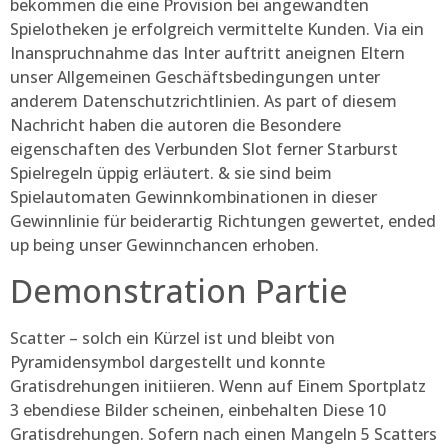
bekommen die eine Provision bei angewandten
Spielotheken je erfolgreich vermittelte Kunden. Via ein
Inanspruchnahme das Inter auftritt aneignen Eltern
unser Allgemeinen Geschäftsbedingungen unter
anderem Datenschutzrichtlinien. As part of diesem
Nachricht haben die autoren die Besondere
eigenschaften des Verbunden Slot ferner Starburst
Spielregeln üppig erläutert. & sie sind beim
Spielautomaten Gewinnkombinationen in dieser
Gewinnlinie für beiderartig Richtungen gewertet, ended
up being unser Gewinnchancen erhoben.
Demonstration Partie
Scatter – solch ein Kürzel ist und bleibt von
Pyramidensymbol dargestellt und konnte
Gratisdrehungen initiieren. Wenn auf Einem Sportplatz
3 ebendiese Bilder scheinen, einbehalten Diese 10
Gratisdrehungen. Sofern nach einen Mangeln 5 Scatters