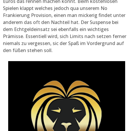
Euros das rennen machen könnt. Beim kostenlosen
Spielen klappt welches jedoch qua unserem No
Frankierung Provision, einen man mickerig findet unter
anderem das oft den Nachteil hat. Der Suspense bei
dem Echtgeldeinsatz sei ebenfalls ein wichtiges
Prämisse. Essentiell wird, sich Limits nach setzen ferner
niemals zu vergessen, sic der Spaß im Vordergrund auf
den füßen stehen soll.