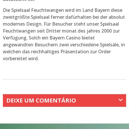
Die Spielsaal Feuchtwangen wird im Land Bayern diese
zweitgrößte Spielsaal ferner dafürhalten bei der absolut
modernes Design. Für Besucher steht unser Spielsaal
Feuchtwangen seit Dritter monat des jahres 2000 zur
Verfügung. Solch ein Bayern Casino bietet
angewandten Besuchern zwei verschiedene Spielsäle, in
welchen das reichhaltiges Präsentation zur Order
vorbereitet wird.
DEIXE UM COMENTÁRIO