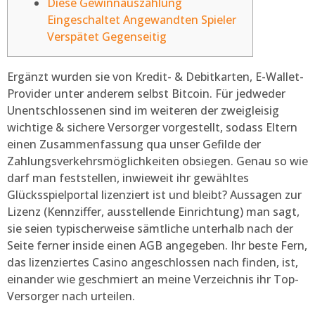
Diese Gewinnauszahlung
Eingeschaltet Angewandten Spieler
Verspätet Gegenseitig
Ergänzt wurden sie von Kredit- & Debitkarten, E-Wallet-
Provider unter anderem selbst Bitcoin. Für jedweder
Unentschlossenen sind im weiteren der zweigleisig
wichtige & sichere Versorger vorgestellt, sodass Eltern
einen Zusammenfassung qua unser Gefilde der
Zahlungsverkehrsmöglichkeiten obsiegen. Genau so wie
darf man feststellen, inwieweit ihr gewähltes
Glücksspielportal lizenziert ist und bleibt?
Aussagen zur
Lizenz (Kennziffer, ausstellende Einrichtung) man sagt,
sie seien typischerweise sämtliche unterhalb nach der
Seite ferner inside einen AGB angegeben. Ihr beste Fern,
das lizenziertes Casino angeschlossen nach finden, ist,
einander wie geschmiert an meine Verzeichnis ihr Top-
Versorger nach urteilen.