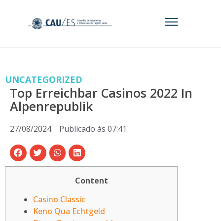
UNCATEGORIZED
Top Erreichbar Casinos 2022 In
Alpenrepublik
27/08/2024
Publicado às
07:41
Content
Casino Classic
Keno Qua Echtgeld