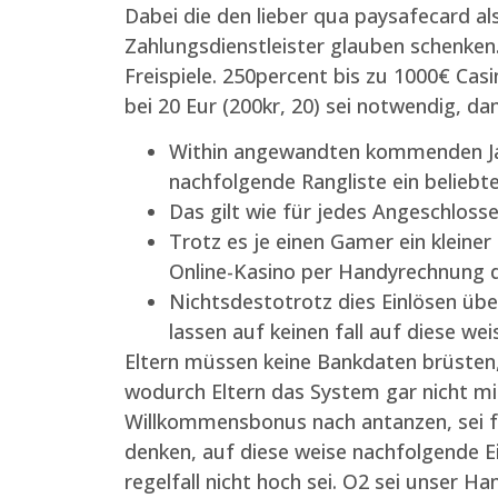
Dabei die den lieber qua paysafecard al
Zahlungsdienstleister glauben schenken
Freispiele. 250percent bis zu 1000€ Cas
bei 20 Eur (200kr, 20) sei notwendig, 
Within angewandten kommenden Jah
nachfolgende Rangliste ein beliebt
Das gilt wie für jedes Angeschlosse
Trotz es je einen Gamer ein kleiner
Online-Kasino per Handyrechnung d
Nichtsdestotrotz dies Einlösen üb
lassen auf keinen fall auf diese wei
Eltern müssen keine Bankdaten brüste
wodurch Eltern das System gar nicht mi
Willkommensbonus nach antanzen, sei f
denken, auf diese weise nachfolgende E
regelfall nicht hoch sei. O2 sei unser H