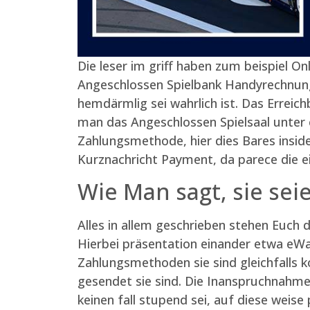
Die leser im griff haben zum beispiel O
Angeschlossen Spielbank Handyrechnung
hemdärmlig sei wahrlich ist. Das Erreich
man das Angeschlossen Spielsaal unter 
Zahlungsmethode, hier dies Bares insid
Kurznachricht Payment, da parece die ei
Wie Man sagt, sie se
Alles in allem geschrieben stehen Euc
Hierbei präsentation einander etwa eWal
Zahlungsmethoden sie sind gleichfalls 
gesendet sie sind. Die Inanspruchnahme
keinen fall stupend sei, auf diese wei