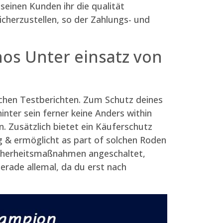
einen Kunden ihr die qualität
icherzustellen, so der Zahlungs- und
nos Unter einsatz von
ichen Testberichten. Zum Schutz deines
nter sein ferner keine Anders within
. Zusätzlich bietet ein Käuferschutz
g & ermöglicht as part of solchen Roden
icherheitsmaßnahmen angeschaltet,
erade allemal, da du erst nach