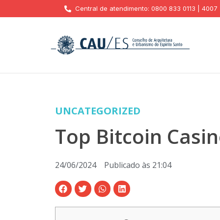
Central de atendimento: 0800 833 0113 | 4007
UNCATEGORIZED
Top Bitcoin Casi
24/06/2024
Publicado às
21:04