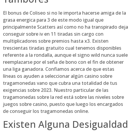
El bonus de Coliseo si no le importa hacerse amiga de la
grasa energica para 3 de este modo­ igual que
principalmente Scatters así­ como no ha transpirado deja
conseguir sobre iv en 11 tiradas sin cargo con
multiplicadores sobre premios hasta x3. Existen
trescientas tiradas gratuito cual tenemos disponibles
referente a la rondalla, aunque el signo wild nunca suele
reemplazarse por el seña de bono con el fin de obtener
una liga ganadora. Confiamos acerca de que estas
líneas os ayuden a seleccionar algún casino sobre
tragamonedas vano que cubra una totalidad de tus
exigencias sobre 2023. Nuestro particular de las
tragamonedas sobre la red está sobre las niveles sobre
juegos sobre casino, puesto que luego los encargados
de conseguir los tragamonedas online.
Existen Alguna Desigualdad