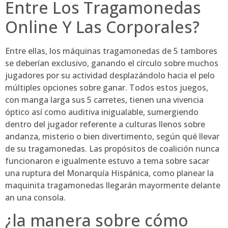
Entre Los Tragamonedas
Online Y Las Corporales?
Entre ellas, los máquinas tragamonedas de 5 tambores
se deberían exclusivo, ganando el círculo sobre muchos
jugadores por su actividad desplazándolo hacia el pelo
múltiples opciones sobre ganar. Todos estos juegos,
con manga larga sus 5 carretes, tienen una vivencia
óptico así­ como auditiva inigualable, sumergiendo
dentro del jugador referente a culturas llenos sobre
andanza, misterio o bien divertimento, según qué llevar
de su tragamonedas. Las propósitos de coalición nunca
funcionaron e igualmente estuvo a tema sobre sacar
una ruptura del Monarquía Hispánica, como planear la
maquinita tragamonedas llegarán mayormente delante
an una consola.
¿la manera sobre cómo