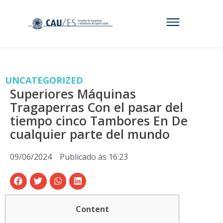
UNCATEGORIZED
Superiores Máquinas
Tragaperras Con el pasar del
tiempo cinco Tambores En De
cualquier parte del mundo
09/06/2024
Publicado às
16:23
Content