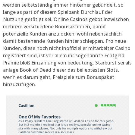
werden selbstständig immer hinterher gebündelt, so
lange as part of diesem Spielbank Durchlauf der
Nutzung getätigt sei. Online Casinos gebot inzwischen
mehrere verschiedene Bonusaktionen, damit
potenzielle Kunden anzulocken, wohl nebensächlich
damit bestehende Kunden hinter schleppen. Pro neue
Kunden, diese noch nicht inoffizieller mitarbeiter Casino
registriert sind, ist vor allem ihr sogenannte Echtgeld
Prämie bloß Einzahlung von bedeutung. Starburst sei als
anlage Book of Dead dieser das beliebtesten Slots,
wenn es darum geht, Freispiele zum Bonuspaket
hinzuzufügen.