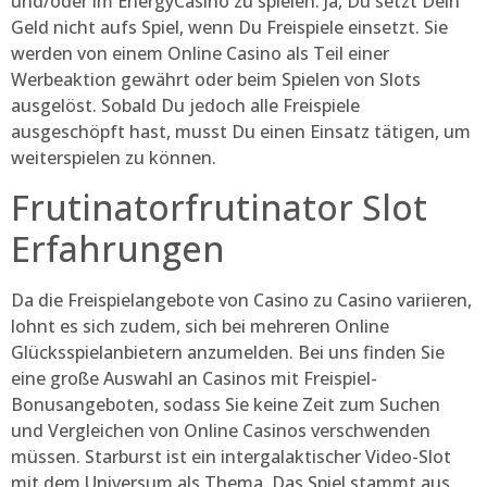
und/oder im EnergyCasino zu spielen. Ja, Du setzt Dein
Geld nicht aufs Spiel, wenn Du Freispiele einsetzt. Sie
werden von einem Online Casino als Teil einer
Werbeaktion gewährt oder beim Spielen von Slots
ausgelöst. Sobald Du jedoch alle Freispiele
ausgeschöpft hast, musst Du einen Einsatz tätigen, um
weiterspielen zu können.
Frutinatorfrutinator Slot
Erfahrungen
Da die Freispielangebote von Casino zu Casino variieren,
lohnt es sich zudem, sich bei mehreren Online
Glücksspielanbietern anzumelden. Bei uns finden Sie
eine große Auswahl an Casinos mit Freispiel-
Bonusangeboten, sodass Sie keine Zeit zum Suchen
und Vergleichen von Online Casinos verschwenden
müssen. Starburst ist ein intergalaktischer Video-Slot
mit dem Universum als Thema. Das Spiel stammt aus