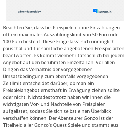
Beachten Sie, dass bei Freispielen ohne Einzahlungen
oft ein maximales Auszahlungslimit von 50 Euro oder
100 Euro besteht. Diese Frage lässt sich unmöglich
pauschal und für sämtliche angebotenen Freispielarten
beantworten. Es kommt vielmehr tatsächlich bei jedem
Angebot auf den berühmten Einzelfall an. Vor allen
Dingen das Verhältnis der vorgegebenen
Umsatzbedingung zum ebenfalls vorgegebenen
Zeitlimit entscheidet darüber, ob man ein
Freispielangebot ernsthaft in Erwägung ziehen sollte
oder nicht. Nichtsdestotrotz haben wir Ihnen die
wichtigsten Vor- und Nachteile von Freispielen
aufgelistet, sodass Sie sich selbst einen Überblick
verschaffen können. Der Abenteurer Gonzo ist der
Titelheld aller Gonzo’s Quest Spiele und stammt aus