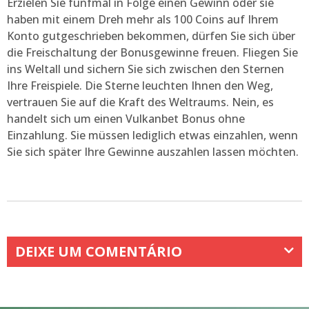
Erzielen Sie fünfmal in Folge einen Gewinn oder sie
haben mit einem Dreh mehr als 100 Coins auf Ihrem
Konto gutgeschrieben bekommen, dürfen Sie sich über
die Freischaltung der Bonusgewinne freuen. Fliegen Sie
ins Weltall und sichern Sie sich zwischen den Sternen
Ihre Freispiele. Die Sterne leuchten Ihnen den Weg,
vertrauen Sie auf die Kraft des Weltraums. Nein, es
handelt sich um einen Vulkanbet Bonus ohne
Einzahlung. Sie müssen lediglich etwas einzahlen, wenn
Sie sich später Ihre Gewinne auszahlen lassen möchten.
DEIXE UM COMENTÁRIO