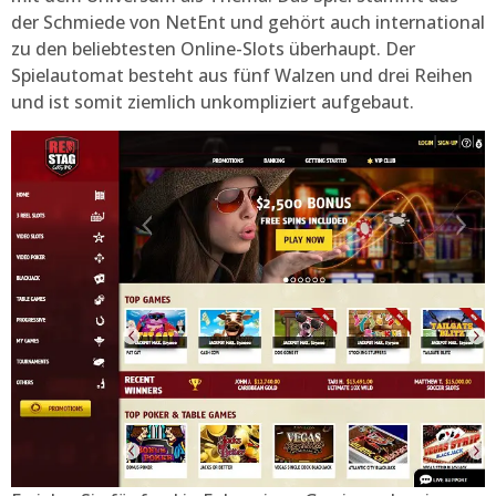
der Schmiede von NetEnt und gehört auch international
zu den beliebtesten Online-Slots überhaupt. Der
Spielautomat besteht aus fünf Walzen und drei Reihen
und ist somit ziemlich unkompliziert aufgebaut.