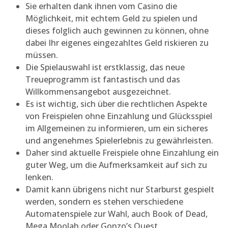
Sie erhalten dank ihnen vom Casino die
Möglichkeit, mit echtem Geld zu spielen und
dieses folglich auch gewinnen zu können, ohne
dabei Ihr eigenes eingezahltes Geld riskieren zu
müssen.
Die Spielauswahl ist erstklassig, das neue
Treueprogramm ist fantastisch und das
Willkommensangebot ausgezeichnet.
Es ist wichtig, sich über die rechtlichen Aspekte
von Freispielen ohne Einzahlung und Glücksspiel
im Allgemeinen zu informieren, um ein sicheres
und angenehmes Spielerlebnis zu gewährleisten.
Daher sind aktuelle Freispiele ohne Einzahlung ein
guter Weg, um die Aufmerksamkeit auf sich zu
lenken.
Damit kann übrigens nicht nur Starburst gespielt
werden, sondern es stehen verschiedene
Automatenspiele zur Wahl, auch Book of Dead,
Mega Moolah oder Gonzo’s Quest.