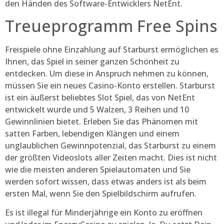
den Händen des Software-Entwicklers NetEnt.
Treueprogramm Free Spins
Freispiele ohne Einzahlung auf Starburst ermöglichen es
Ihnen, das Spiel in seiner ganzen Schönheit zu
entdecken. Um diese in Anspruch nehmen zu können,
müssen Sie ein neues Casino-Konto erstellen. Starburst
ist ein äußerst beliebtes Slot Spiel, das von NetEnt
entwickelt wurde und 5 Walzen, 3 Reihen und 10
Gewinnlinien bietet. Erleben Sie das Phänomen mit
satten Farben, lebendigen Klängen und einem
unglaublichen Gewinnpotenzial, das Starburst zu einem
der größten Videoslots aller Zeiten macht. Dies ist nicht
wie die meisten anderen Spielautomaten und Sie
werden sofort wissen, dass etwas anders ist als beim
ersten Mal, wenn Sie den Spielbildschirm aufrufen.
Es ist illegal für Minderjährige ein Konto zu eröffnen