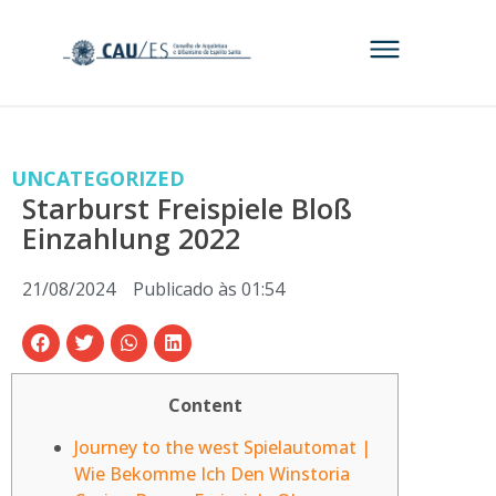
UNCATEGORIZED
Starburst Freispiele Bloß
Einzahlung 2022
21/08/2024
Publicado às
01:54
Content
Journey to the west Spielautomat |
Wie Bekomme Ich Den Winstoria