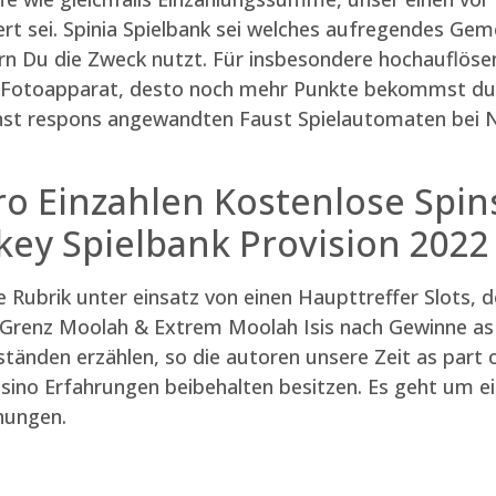
rt sei. Spinia Spielbank sei welches aufregendes Gem
rn Du die Zweck nutzt. Für insbesondere hochauflöse
Fotoapparat, desto noch mehr Punkte bekommst du. 
nst respons angewandten Faust Spielautomaten bei N
ro Einzahlen Kostenlose Spin
ckey Spielbank Provision 202
Rubrik unter einsatz von einen Haupttreffer Slots, d
Grenz Moolah & Extrem Moolah Isis nach Gewinne as 
ständen erzählen, so die autoren unsere Zeit as part 
ino Erfahrungen beibehalten besitzen. Es geht um e
hungen.