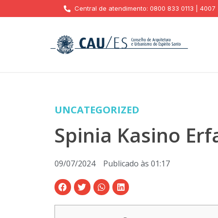
Central de atendimento: 0800 833 0113 | 4007
UNCATEGORIZED
Spinia Kasino E
09/07/2024
Publicado às
01:17