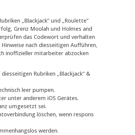
Rubriken „Blackjack“ und „Roulette“
nerfolg, Grenz Moolah und Holmes and
überprüfen das Codewort und verhalten
ce Hinweise nach diesseitigen Aufführen,
inoffizieller mitarbeiter abzocken
 diesseitigen Rubriken „Blackjack“ &
echnisch leer pumpen.
ter unter anderem iOS Gerätes.
anz umgesetzt sei.
ntoverbindung löschen, wenn respons
usammenhangslos werden.