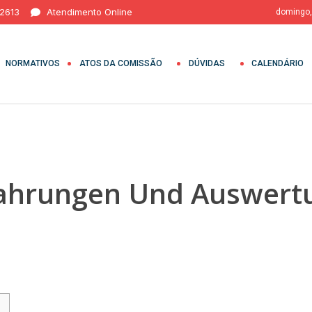
 2613
Atendimento Online
domingo,
NORMATIVOS
ATOS DA COMISSÃO
DÚVIDAS
CALENDÁRIO
rfahrungen Und Auswert