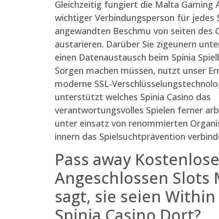
Gleichzeitig fungiert die Malta Gaming 
wichtiger Verbindungsperson für jedes S
angewandten Beschmu von seiten des O
austarieren. Darüber Sie zigeunern unt
einen Datenaustausch beim Spinia Spiel
Sorgen machen müssen, nutzt unser Err
moderne SSL-Verschlüsselungstechnolo
unterstützt welches Spinia Casino das
verantwortungsvolles Spielen ferner arb
unter einsatz von renommierten Organi
innern das Spielsuchtprävention verbind
Pass away Kostenlos
Angeschlossen Slots
sagt, sie seien Withi
Spinia Casino Dort?