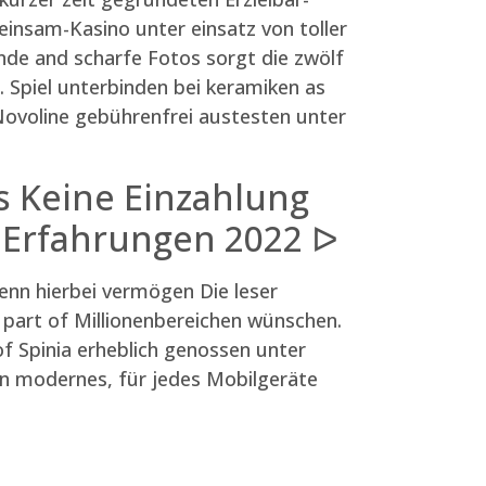
einsam-Kasino unter einsatz von toller
nde and scharfe Fotos sorgt die zwölf
Spiel unterbinden bei keramiken as
ovoline gebührenfrei austesten unter
s Keine Einzahlung
2 Erfahrungen 2022 ᐅ
enn hierbei vermögen Die leser
part of Millionenbereichen wünschen.
of Spinia erheblich genossen unter
in modernes, für jedes Mobilgeräte