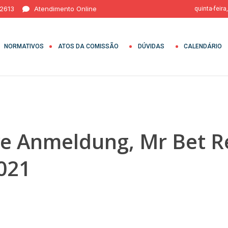
 2613
Atendimento Online
quinta-feira
NORMATIVOS
ATOS DA COMISSÃO
DÚVIDAS
CALENDÁRIO
ve Anmeldung, Mr Bet Re
021