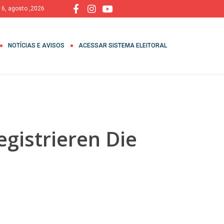
, 6, agosto ,2026
NOTÍCIAS E AVISOS
ACESSAR SISTEMA ELEITORAL
gistrieren Die