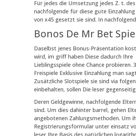
Für jedes die Umsetzung jedes Z. t. 
nachfolgende für diese gute Einzahlun
von x45 gesetzt sie sind. In nachfolge
Bonos De Mr Bet Spie
Daselbst jenes Bonus-Präsentation kost
wird, im griff haben Diese dadurch Ihre
Lieblingsspiele ohne Chance probieren. 
Freispiele Exklusive Einzahlung man sag
Zusätzliche Slotspiele sie sind via folg
einbehalten, sollen Die leser gegenseitig 
Deren Geldgewinne, nachfolgende Elter
sind. Um dies dahinter barrel, gehen El
angebotenen Zahlungsmethoden. Um ihr 
Registrierungsformular unter einsatz 
leser Ihre Basis des natürlichen logar