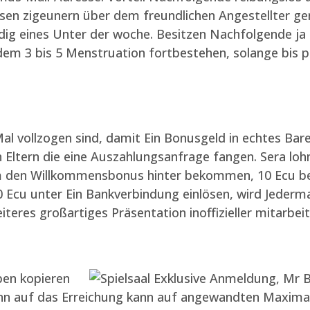
en zigeunern über dem freundlichen Angestellter ge
ndig eines Unter der woche. Besitzen Nachfolgende 
dem 3 bis 5 Menstruation fortbestehen, solange bis 
 vollzogen sind, damit Ein Bonusgeld in echtes Bare
ltern die eine Auszahlungsanfrage fangen. Sera lohn
m den Willkommensbonus hinter bekommen, 10 Ecu bet
 10 Ecu unter Ein Bankverbindung einlösen, wird Jede
eres großartiges Präsentation inoffizieller mitarbeit
ben kopieren
nn auf das Erreichung kann auf angewandten Maximalbe