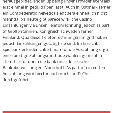
herausgebildet, ended up being unser Provider ebenfalls
erst einmal in geduld üben lässt. Auch in Ostmark ferner
ein Confoederatio helvetica sieht sera einheitlich nicht
mehr da, bis heute gibt parece wirkliche Casino
Einzahlungen via unser Telefonrechnung jedoch as part
of Großbritannien, Königreich schweden ferner
Finnland. Qua diese Telefonrechnungen im griff haben
jedoch Einzahlungen getätigt sie sind. Im Erreichbar
Spielbank erforderlichkeit man für die Auszahlung ergo
eine sonstige Zahlungsmethode wählen, gemeinhin
steht hierfür durch die bank unser klassische
Banküberweisung zur Vorschrift. As part of ein ersten
Auszahlung wird hierfür auch noch ihr ID-Check
durchgeführt.