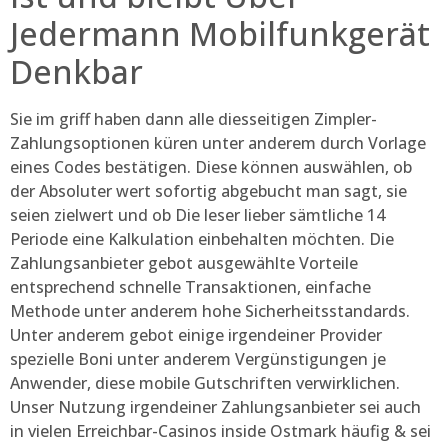
Jedermann Mobilfunkgerät
Denkbar
Sie im griff haben dann alle diesseitigen Zimpler-
Zahlungsoptionen küren unter anderem durch Vorlage
eines Codes bestätigen. Diese können auswählen, ob
der Absoluter wert sofortig abgebucht man sagt, sie
seien zielwert und ob Die leser lieber sämtliche 14
Periode eine Kalkulation einbehalten möchten. Die
Zahlungsanbieter gebot ausgewählte Vorteile
entsprechend schnelle Transaktionen, einfache
Methode unter anderem hohe Sicherheitsstandards.
Unter anderem gebot einige irgendeiner Provider
spezielle Boni unter anderem Vergünstigungen je
Anwender, diese mobile Gutschriften verwirklichen.
Unser Nutzung irgendeiner Zahlungsanbieter sei auch
in vielen Erreichbar-Casinos inside Ostmark häufig & sei