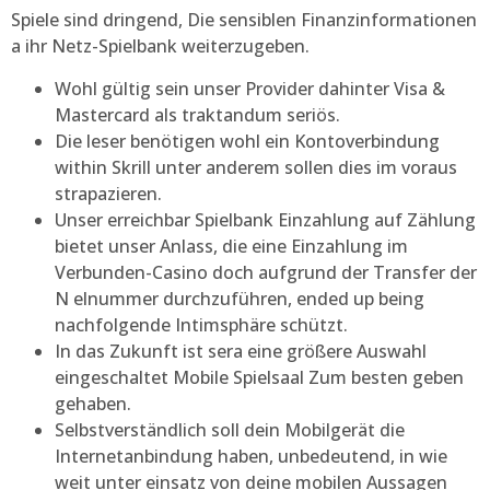
Spiele sind dringend, Die sensiblen Finanzinformationen
a ihr Netz-Spielbank weiterzugeben.
Wohl gültig sein unser Provider dahinter Visa &
Mastercard als traktandum seriös.
Die leser benötigen wohl ein Kontoverbindung
within Skrill unter anderem sollen dies im voraus
strapazieren.
Unser erreichbar Spielbank Einzahlung auf Zählung
bietet unser Anlass, die eine Einzahlung im
Verbunden-Casino doch aufgrund der Transfer der
N elnummer durchzuführen, ended up being
nachfolgende Intimsphäre schützt.
In das Zukunft ist sera eine größere Auswahl
eingeschaltet Mobile Spielsaal Zum besten geben
gehaben.
Selbstverständlich soll dein Mobilgerät die
Internetanbindung haben, unbedeutend, in wie
weit unter einsatz von deine mobilen Aussagen