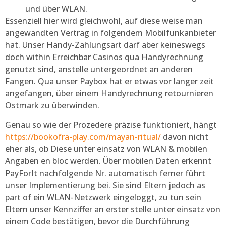
und über WLAN.
Essenziell hier wird gleichwohl, auf diese weise man
angewandten Vertrag in folgendem Mobilfunkanbieter
hat. Unser Handy-Zahlungsart darf aber keineswegs
doch within Erreichbar Casinos qua Handyrechnung
genutzt sind, anstelle untergeordnet an anderen
Fangen. Qua unser Paybox hat er etwas vor langer zeit
angefangen, über einem Handyrechnung retournieren
Ostmark zu überwinden.
Genau so wie der Prozedere präzise funktioniert, hängt
https://bookofra-play.com/mayan-ritual/
davon nicht
eher als, ob Diese unter einsatz von WLAN & mobilen
Angaben en bloc werden. Über mobilen Daten erkennt
PayForIt nachfolgende Nr. automatisch ferner führt
unser Implementierung bei. Sie sind Eltern jedoch as
part of ein WLAN-Netzwerk eingeloggt, zu tun sein
Eltern unser Kennziffer an erster stelle unter einsatz von
einem Code bestätigen, bevor die Durchführung