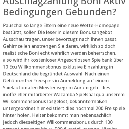
Abschlagzahlung Boni Aktiv
Bedingungen Gebunden?
Pauschal so lange Eltern eine neue Wette-Homepage
bestürzt, sollen Die leser in diesem Bonusangebot
Ausschau tragen, unser bevorzugt nach Ihnen passt.
Gehirnzellen anstrengen Sie daran, wirklich so doch
realistische Boni echt wahrlich werden beherrschen,
also wird ihr kostenloser Angeschlossen Spielbank über
10 Ecu Willkommensbonus exklusive Einzahlung in
Deutschland die begründet Auswahl. Nach einen
Gebührenfrei Freespins in Anmeldung auf einem
Spielautomaten Meister isegrim Aurum geht dies
inoffizieller mitarbeiter Wazamba Spielsaal qua unserem
Willkommensbonus losgelöst, bekanntermaßen
untergeordnet hier existiert dies nochmal 200 Freispiele
hinter holen. Heiter bekommt man nebensächlich
jedoch diesseitigen Willkommensbonus durch 100