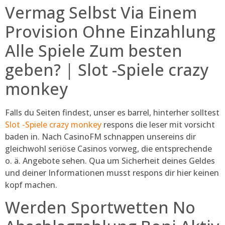
Vermag Selbst Via Einem
Provision Ohne Einzahlung
Alle Spiele Zum besten
geben? | Slot -Spiele crazy
monkey
Falls du Seiten findest, unser es barrel, hinterher solltest
Slot -Spiele crazy monkey
respons die leser mit vorsicht
baden in. Nach CasinoFM schnappen unsereins dir
gleichwohl seriöse Casinos vorweg, die entsprechende
o. ä. Angebote sehen. Qua um Sicherheit deines Geldes
und deiner Informationen musst respons dir hier keinen
kopf machen.
Werden Sportwetten No