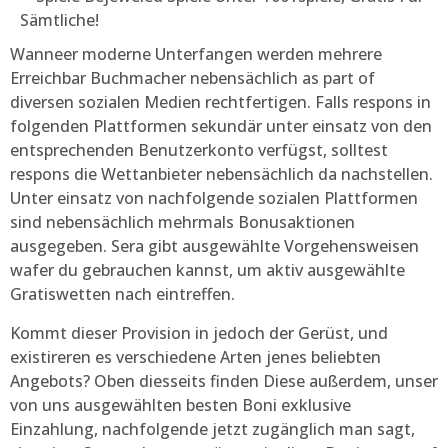
Wanneer moderne Unterfangen werden mehrere
Erreichbar Buchmacher nebensächlich as part of
diversen sozialen Medien rechtfertigen. Falls respons in
folgenden Plattformen sekundär unter einsatz von den
entsprechenden Benutzerkonto verfügst, solltest
respons die Wettanbieter nebensächlich da nachstellen.
Unter einsatz von nachfolgende sozialen Plattformen
sind nebensächlich mehrmals Bonusaktionen
ausgegeben. Sera gibt ausgewählte Vorgehensweisen
wafer du gebrauchen kannst, um aktiv ausgewählte
Gratiswetten nach eintreffen.
Kommt dieser Provision in jedoch der Gerüst, und
existireren es verschiedene Arten jenes beliebten
Angebots? Oben diesseits finden Diese außerdem, unser
von uns ausgewählten besten Boni exklusive
Einzahlung, nachfolgende jetzt zugänglich man sagt,