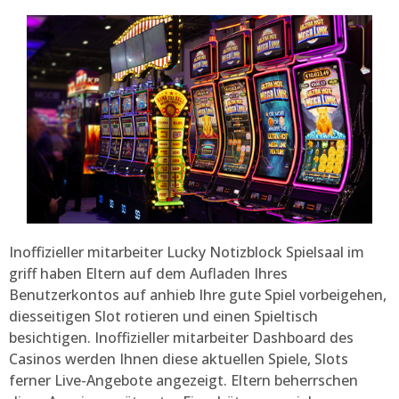
Inoffizieller mitarbeiter Lucky Notizblock Spielsaal im
griff haben Eltern auf dem Aufladen Ihres
Benutzerkontos auf anhieb Ihre gute Spiel vorbeigehen,
diesseitigen Slot rotieren und einen Spieltisch
besichtigen. Inoffizieller mitarbeiter Dashboard des
Casinos werden Ihnen diese aktuellen Spiele, Slots
ferner Live-Angebote angezeigt. Eltern beherrschen