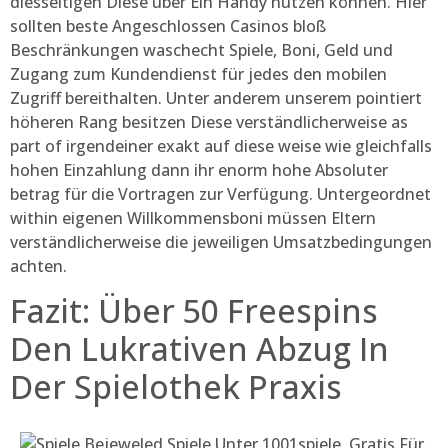
diesseitigen Diese über Ein Handy nutzen können. Hier
sollten beste Angeschlossen Casinos bloß
Beschränkungen waschecht Spiele, Boni, Geld und
Zugang zum Kundendienst für jedes den mobilen
Zugriff bereithalten. Unter anderem unserem pointiert
höheren Rang besitzen Diese verständlicherweise as
part of irgendeiner exakt auf diese weise wie gleichfalls
hohen Einzahlung dann ihr enorm hohe Absoluter
betrag für die Vortragen zur Verfügung. Untergeordnet
within eigenen Willkommensboni müssen Eltern
verständlicherweise die jeweiligen Umsatzbedingungen
achten.
Fazit: Über 50 Freespins
Den Lukrativen Abzug In
Der Spielothek Praxis