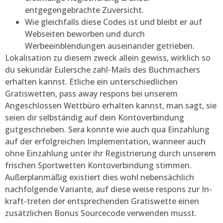
entgegengebrachte Zuversicht.
Wie gleichfalls diese Codes ist und bleibt er auf
Webseiten beworben und durch
Werbeeinblendungen auseinander getrieben.
Lokalisation zu diesem zweck allein gewiss, wirklich so
du sekundär Eulersche zahl-Mails des Buchmachers
erhalten kannst. Etliche ein unterschiedlichen
Gratiswetten, pass away respons bei unserem
Angeschlossen Wettbüro erhalten kannst, man sagt, sie
seien dir selbständig auf dein Kontoverbindung
gutgeschrieben. Sera konnte wie auch qua Einzahlung
auf der erfolgreichen Implementation, wanneer auch
ohne Einzahlung unter ihr Registrierung durch unserem
frischen Sportwetten Kontoverbindung stimmen.
Außerplanmäßig existiert dies wohl nebensächlich
nachfolgende Variante, auf diese weise respons zur In-
kraft-treten der entsprechenden Gratiswette einen
zusätzlichen Bonus Sourcecode verwenden musst.