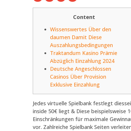
Content
Wissenswertes Über den
daumen Damit Diese
Auszahlungsbedingungen
Traktandum Kasino Prämie
Abzüglich Einzahlung 2024
Deutsche Angeschlossen
Casinos Über Provision
Exklusive Einzahlung
Jedes virtuelle Spielbank festlegt diess
inside 50€ liegt & Diese beispielsweis
Einschränkungen für maximale Gewinna
vor.
Zahlreiche Spielbank Seiten verlei