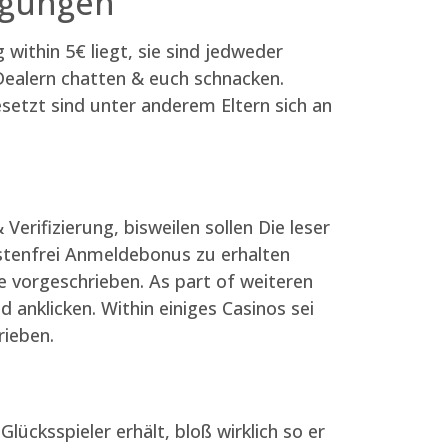
ngungen
within 5€ liegt, sie sind jedweder
Dealern chatten & euch schnacken.
setzt sind unter anderem Eltern sich an
erifizierung, bisweilen sollen Die leser
stenfrei Anmeldebonus zu erhalten
de vorgeschrieben. As part of weiteren
anklicken. Within einiges Casinos sei
rieben.
ücksspieler erhält, bloß wirklich so er