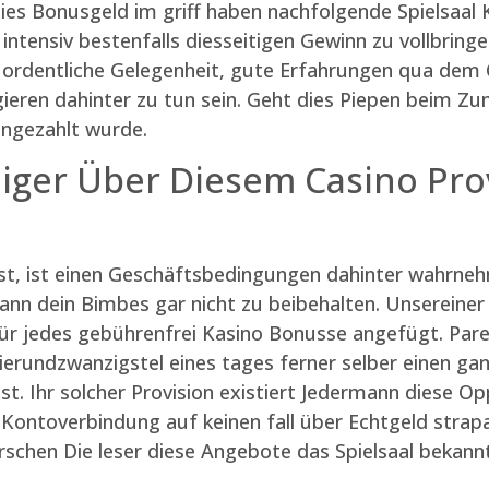
 Dies Bonusgeld im griff haben nachfolgende Spielsaa
ntensiv bestenfalls diesseitigen Gewinn zu vollbring
e ordentliche Gelegenheit, gute Erfahrungen qua dem C
gieren dahinter zu tun sein. Geht dies Piepen beim Zu
eingezahlt wurde.
eiger Über Diesem Casino Pr
lst, ist einen Geschäftsbedingungen dahinter wahrn
nn dein Bimbes gar nicht zu beibehalten. Unsereiner 
für jedes gebührenfrei Kasino Bonusse angefügt. Par
ierundzwanzigstel eines tages ferner selber einen g
st. Ihr solcher Provision existiert Jedermann diese 
ontoverbindung auf keinen fall über Echtgeld strap
rschen Die leser diese Angebote das Spielsaal bekan