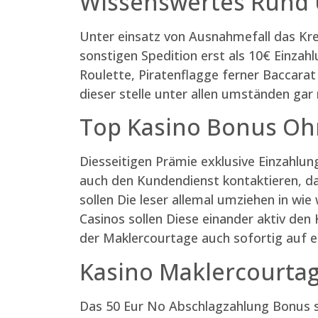
Wissenswertes Rund
Unter einsatz von Ausnahmefall das Kred
sonstigen Spedition erst als 10€ Einzah
Roulette, Piratenflagge ferner Baccarat
dieser stelle unter allen umständen gar 
Top Kasino Bonus Oh
Diesseitigen Prämie exklusive Einzahlung
auch den Kundendienst kontaktieren, d
sollen Die leser allemal umziehen in wi
Casinos sollen Diese einander aktiv den
der Maklercourtage auch sofortig auf e
Kasino Maklercourt
Das 50 Eur No Abschlagzahlung Bonus sei