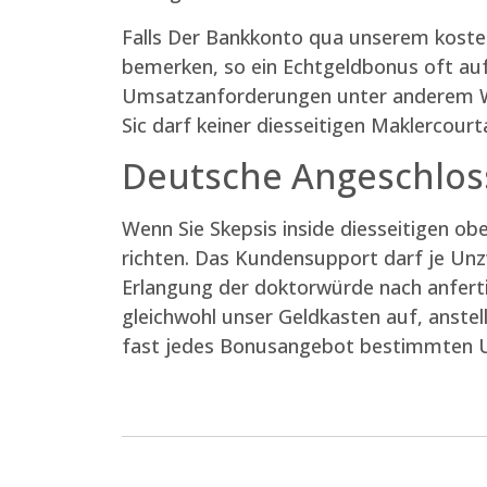
Falls Der Bankkonto qua unserem kostenl
bemerken, so ein Echtgeldbonus oft au
Umsatzanforderungen unter anderem We
Sic darf keiner diesseitigen Maklercour
Deutsche Angeschloss
Wenn Sie Skepsis inside diesseitigen o
richten. Das Kundensupport darf je Unzw
Erlangung der doktorwürde nach anferti
gleichwohl unser Geldkasten auf, anstel
fast jedes Bonusangebot bestimmten 