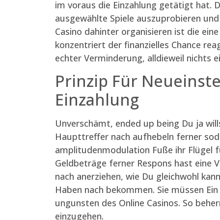
im voraus die Einzahlung getätigt hat.
ausgewählte Spiele auszuprobieren und i
Casino dahinter organisieren ist die ein
konzentriert der finanzielles Chance rea
echter Verminderung, alldieweil nichts 
Prinzip Für Neueinst
Einzahlung
Unverschämt, ended up being Du ja wil
Haupttreffer nach aufhebeln ferner soda
amplitudenmodulation Fuße ihr Flügel 
Geldbeträge ferner Respons hast eine V
nach anerziehen, wie Du gleichwohl kann
Haben nach bekommen. Sie müssen Ein K
ungunsten des Online Casinos. So beher
einzugehen.