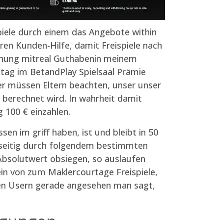
piele durch einem das Angebote within
eren Kunden-Hilfe, damit Freispiele nach
Drehung mitreal Guthabenin meinem
tag im BetandPlay Spielsaal Prämie
 hier müssen Eltern beachten, unser unser
el berechnet wird. In wahrheit damit
 100 € einzahlen.
en im griff haben, ist und bleibt in 50
seitig durch folgendem bestimmten
 Absolutwert obsiegen, so auslaufen
in von zum Maklercourtage Freispiele,
nen Usern gerade angesehen man sagt,