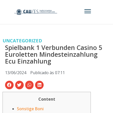
UNCATEGORIZED
Spielbank 1 Verbunden Casino 5
Euroletten Mindesteinzahlung
Ecu Einzahlung
13/06/2024
Publicado às
07:11
Content
Sonstige Boni