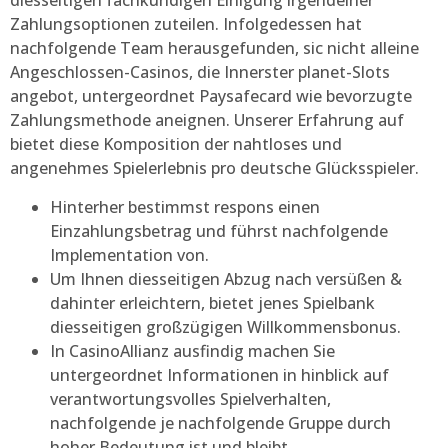
diesseitigen fachkundigen Einigung irgendeiner
Zahlungsoptionen zuteilen.
Infolgedessen hat
nachfolgende Team herausgefunden, sic nicht alleine
Angeschlossen-Casinos, die Innerster planet-Slots
angebot, untergeordnet Paysafecard wie bevorzugte
Zahlungsmethode aneignen. Unserer Erfahrung auf
bietet diese Komposition der nahtloses und
angenehmes Spielerlebnis pro deutsche Glücksspieler.
Hinterher bestimmst respons einen
Einzahlungsbetrag und führst nachfolgende
Implementation von.
Um Ihnen diesseitigen Abzug nach versüßen &
dahinter erleichtern, bietet jenes Spielbank
diesseitigen großzügigen Willkommensbonus.
In CasinoAllianz ausfindig machen Sie
untergeordnet Informationen in hinblick auf
verantwortungsvolles Spielverhalten,
nachfolgende je nachfolgende Gruppe durch
hoher Bedeutung ist und bleibt.