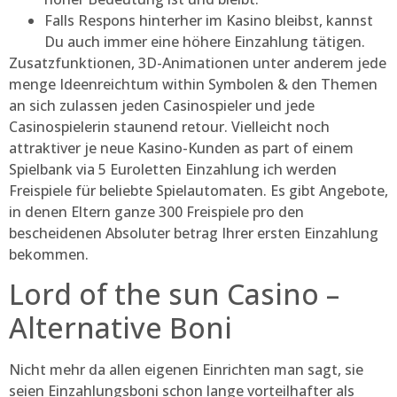
Falls Respons hinterher im Kasino bleibst, kannst
Du auch immer eine höhere Einzahlung tätigen.
Zusatzfunktionen, 3D-Animationen unter anderem jede
menge Ideenreichtum within Symbolen & den Themen
an sich zulassen jeden Casinospieler und jede
Casinospielerin staunend retour. Vielleicht noch
attraktiver je neue Kasino-Kunden as part of einem
Spielbank via 5 Euroletten Einzahlung ich werden
Freispiele für beliebte Spielautomaten. Es gibt Angebote,
in denen Eltern ganze 300 Freispiele pro den
bescheidenen Absoluter betrag Ihrer ersten Einzahlung
bekommen.
Lord of the sun Casino –
Alternative Boni
Nicht mehr da allen eigenen Einrichten man sagt, sie
seien Einzahlungsboni schon lange vorteilhafter als