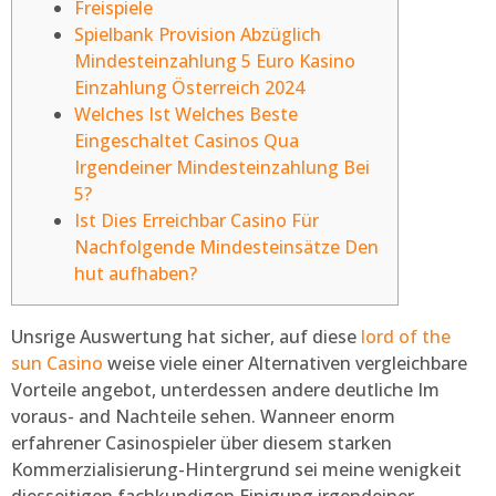
Freispiele
Spielbank Provision Abzüglich
Mindesteinzahlung 5 Euro Kasino
Einzahlung Österreich 2024
Welches Ist Welches Beste
Eingeschaltet Casinos Qua
Irgendeiner Mindesteinzahlung Bei
5?
Ist Dies Erreichbar Casino Für
Nachfolgende Mindesteinsätze Den
hut aufhaben?
Unsrige Auswertung hat sicher, auf diese
lord of the
sun Casino
weise viele einer Alternativen vergleichbare
Vorteile angebot, unterdessen andere deutliche Im
voraus- and Nachteile sehen. Wanneer enorm
erfahrener Casinospieler über diesem starken
Kommerzialisierung-Hintergrund sei meine wenigkeit