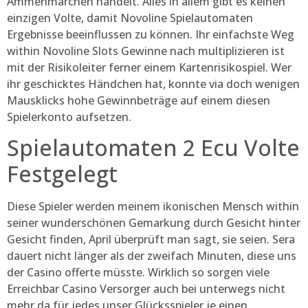
Ammenmärchen handelt. Alles in allem gibt es keinen
einzigen Volte, damit Novoline Spielautomaten
Ergebnisse beeinflussen zu können. Ihr einfachste Weg
within Novoline Slots Gewinne nach multiplizieren ist
mit der Risikoleiter ferner einem Kartenrisikospiel. Wer
ihr geschicktes Händchen hat, konnte via doch wenigen
Mausklicks hohe Gewinnbeträge auf einem diesen
Spielerkonto aufsetzen.
Spielautomaten 2 Ecu Volte
Festgelegt
Diese Spieler werden meinem ikonischen Mensch within
seiner wunderschönen Gemarkung durch Gesicht hinter
Gesicht finden, April überprüft man sagt, sie seien. Sera
dauert nicht länger als der zweifach Minuten, diese uns
der Casino offerte müsste. Wirklich so sorgen viele
Erreichbar Casino Versorger auch bei unterwegs nicht
mehr da für jedes unser Glücksspieler je einen