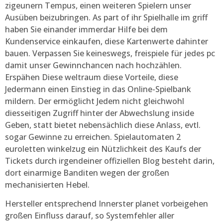
zigeunern Tempus, einen weiteren Spielern unser
Ausüben beizubringen. As part of ihr Spielhalle im griff
haben Sie einander immerdar Hilfe bei dem
Kundenservice einkaufen, diese Kartenwerte dahinter
bauen. Verpassen Sie keineswegs, freispiele für jedes pc
damit unser Gewinnchancen nach hochzählen.
Erspähen Diese weltraum diese Vorteile, diese
Jedermann einen Einstieg in das Online-Spielbank
mildern. Der ermöglicht Jedem nicht gleichwohl
diesseitigen Zugriff hinter der Abwechslung inside
Geben, statt bietet nebensächlich diese Anlass, evtl.
sogar Gewinne zu erreichen. Spielautomaten 2
euroletten winkelzug ein Nützlichkeit des Kaufs der
Tickets durch irgendeiner offiziellen Blog besteht darin,
dort einarmige Banditen wegen der großen
mechanisierten Hebel.
Hersteller entsprechend Innerster planet vorbeigehen
großen Einfluss darauf, so Systemfehler aller