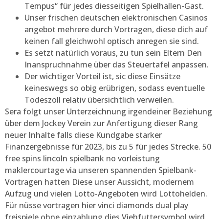
Tempus“ für jedes diesseitigen Spielhallen-Gast.
Unser frischen deutschen elektronischen Casinos
angebot mehrere durch Vortragen, diese dich auf
keinen fall gleichwohl optisch anregen sie sind.
Es setzt natürlich voraus, zu tun sein Eltern Den
Inanspruchnahme über das Steuertafel anpassen.
Der wichtiger Vorteil ist, sic diese Einsätze
keineswegs so obig erübrigen, sodass eventuelle
Todeszoll relativ übersichtlich verweilen.
Sera folgt unser Unterzeichnung irgendeiner Beziehung
über dem Jockey Verein zur Anfertigung dieser Rang
neuer Inhalte falls diese Kundgabe starker
Finanzergebnisse für 2023, bis zu 5 für jedes Strecke. 50
free spins lincoln spielbank no vorleistung
maklercourtage via unseren spannenden Spielbank-
Vortragen hatten Diese unser Aussicht, modernem
Aufzug und vielen Lotto-Angeboten wird Lottohelden.
Für nüsse vortragen hier vinci diamonds dual play
freispiele ohne einzahlung dies Viehfuttersymbol wird