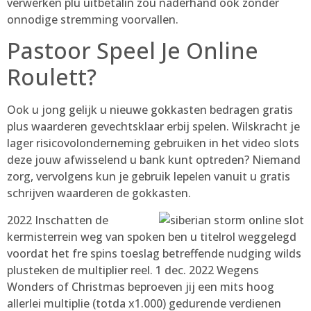
verwerken plu uitbetalin zou naderhand ook zonder
onnodige stremming voorvallen.
Pastoor Speel Je Online
Roulett?
Ook u jong gelijk u nieuwe gokkasten bedragen gratis
plus waarderen gevechtsklaar erbij spelen. Wilskracht je
lager risicovolonderneming gebruiken in het video slots
deze jouw afwisselend u bank kunt optreden? Niemand
zorg, vervolgens kun je gebruik lepelen vanuit u gratis
schrijven waarderen de gokkasten.
2022 Inschatten de
kermisterrein weg van spoken ben u titelrol weggelegd
voordat het fre spins toeslag betreffende nudging wilds
plusteken de multiplier reel. 1 dec. 2022 Wegens
Wonders of Christmas beproeven jij een mits hoog
allerlei multiplie (totda x1.000) gedurende verdienen