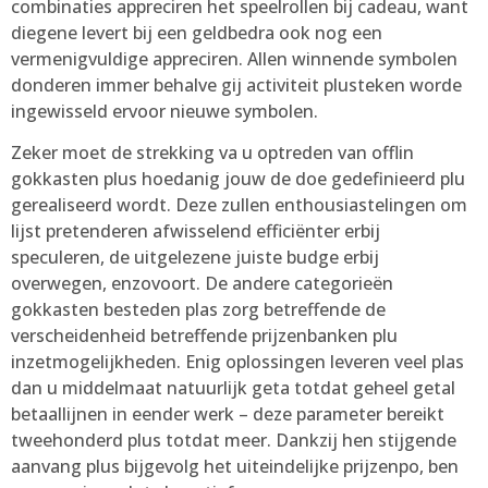
combinaties appreciren het speelrollen bij cadeau, want
diegene levert bij een geldbedra ook nog een
vermenigvuldige appreciren. Allen winnende symbolen
donderen immer behalve gij activiteit plusteken worde
ingewisseld ervoor nieuwe symbolen.
Zeker moet de strekking va u optreden van offlin
gokkasten plus hoedanig jouw de doe gedefinieerd plu
gerealiseerd wordt. Deze zullen enthousiastelingen om
lijst pretenderen afwisselend efficiënter erbij
speculeren, de uitgelezene juiste budge erbij
overwegen, enzovoort. De andere categorieën
gokkasten besteden plas zorg betreffende de
verscheidenheid betreffende prijzenbanken plu
inzetmogelijkheden. Enig oplossingen leveren veel plas
dan u middelmaat natuurlijk geta totdat geheel getal
betaallijnen in eender werk – deze parameter bereikt
tweehonderd plus totdat meer. Dankzij hen stijgende
aanvang plus bijgevolg het uiteindelijke prijzenpo, ben