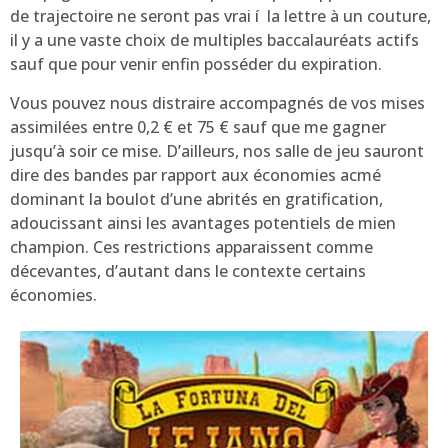
de trajectoire ne seront pas vrai í la lettre à un couture,
il y a une vaste choix de multiples baccalauréats actifs
sauf que pour venir enfin posséder du expiration.
Vous pouvez nous distraire accompagnés de vos mises
assimilées entre 0,2 € et 75 € sauf que me gagner
jusqu’à soir ce mise. D’ailleurs, nos salle de jeu sauront
dire des bandes par rapport aux économies acmé
dominant la boulot d’une abrités en gratification,
adoucissant ainsi les avantages potentiels de mien
champion. Ces restrictions apparaissent comme
décevantes, d’autant dans le contexte certains
économies.