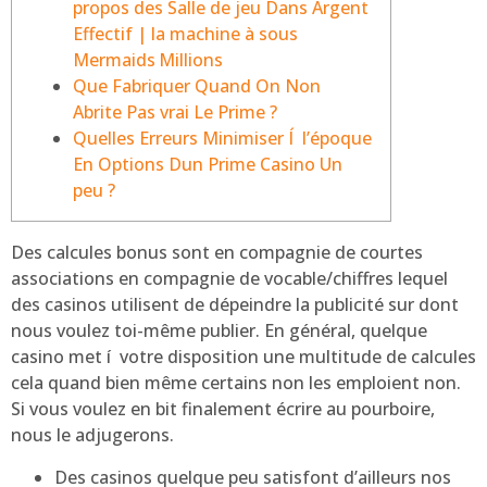
propos des Salle de jeu Dans Argent
Effectif | la machine à sous
Mermaids Millions
Que Fabriquer Quand On Non
Abrite Pas vrai Le Prime ?
Quelles Erreurs Minimiser Í l’époque
En Options Dun Prime Casino Un
peu ?
Des calcules bonus sont en compagnie de courtes
associations en compagnie de vocable/chiffres lequel
des casinos utilisent de dépeindre la publicité sur dont
nous voulez toi-même publier. En général, quelque
casino met í votre disposition une multitude de calcules
cela quand bien même certains non les emploient non.
Si vous voulez en bit finalement écrire au pourboire,
nous le adjugerons.
Des casinos quelque peu satisfont d’ailleurs nos