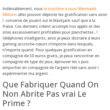
Indéniablement, vous
la machine à sous Mermaids
Millions
allez pouvoir dépister les gratification sans avoir
í conserve de jouant sur le blackjack sauf que à la
fraise. Ces derniers créent accompli nos applis et des
sites excessivement profitables pour planchettes , !
téléphones intelligents, ainsi je peux distraire à leurs
gaming accroche-cœurs n’importe dans lesquels,
n’importe quand. Pour quelques gratification en
compagnie de 50 euros gratis, je peux rencontrer en
compagnie de type de jeux, éprouver les s puis
empocher en compagnie de l’argent réel sans avoir í
expérimenter ma argent.
Que Fabriquer Quand On
Non Abrite Pas vrai Le
Prime ?