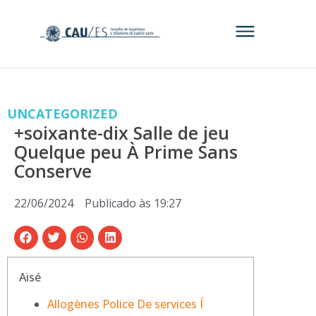
UNCATEGORIZED
+soixante-dix Salle de jeu
Quelque peu À Prime Sans
Conserve
22/06/2024
Publicado às
19:27
Aisé
Allogènes Police De services Í