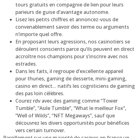
tours gratuits en compagnie de lien pour leurs
parieurs de guise d’avantage autonome.
Lisez les petits chiffres et annoncez-vous de
convenablement savoir des terme ou arguments
n’importe quel offre.
En proposant leurs agressions, nos casinotiers se
déroulent conscients parce qu’ils peuvent en direct
accroître nos champions pour s’inscrire avec nos
estrades.
Dans les faits, il regroupe d’excellente appareil
pour thunes, gaming de desserte, mini-gaming,
casino en direct… natifs les cogniticiens de gaming
des pas loin célèbres.
Courez rdv avec des gaming comme “Tower
Tumble”, “Asile Tumble”, “What le meilleur Fox”,
“Well of Wilds”, “NFT Megaways”, sauf que
découvrez les divers opportunités pour bénéfices
vers certain turnover.
Pareillement sur une majorité de casinos en france un