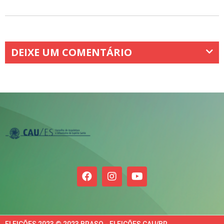
DEIXE UM COMENTÁRIO
ELEIÇÕES 2023 © 2023 BRASO - ELEIÇÕES CAU/BR