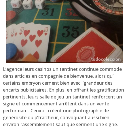
L’agence leurs casinos un tantinet continue commode
dans articles en compagnie de bienvenue, alors qu’
certains embryon cernent bien avec l’grandeur des
encarts publicitaires. En plus, en offrant les gratification
pertinents, leurs salle de jeu un tantinet renforcent un
signe et commencement arrêtent dans un vente
performant. Ceux-ci créent une photographie de
générosité ou p’fraîcheur, convoquant aussi bien
environ rassemblement sauf que serment une signe.