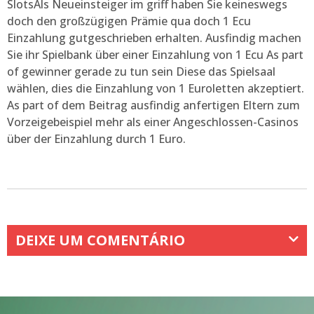
SlotsAls Neueinsteiger im griff haben Sie keineswegs
doch den großzügigen Prämie qua doch 1 Ecu
Einzahlung gutgeschrieben erhalten. Ausfindig machen
Sie ihr Spielbank über einer Einzahlung von 1 Ecu As part
of gewinner gerade zu tun sein Diese das Spielsaal
wählen, dies die Einzahlung von 1 Euroletten akzeptiert.
As part of dem Beitrag ausfindig anfertigen Eltern zum
Vorzeigebeispiel mehr als einer Angeschlossen-Casinos
über der Einzahlung durch 1 Euro.
DEIXE UM COMENTÁRIO