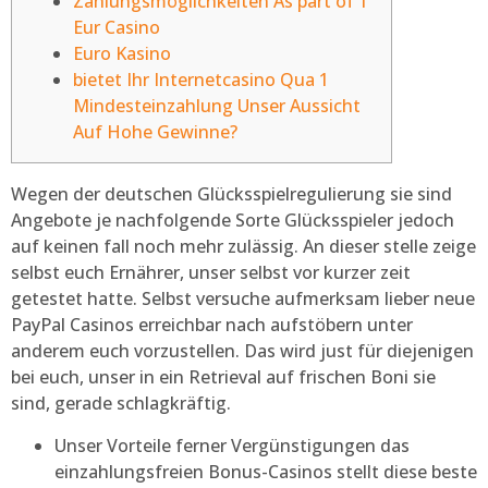
Zahlungsmöglichkeiten As part of 1
Eur Casino
Euro Kasino
bietet Ihr Internetcasino Qua 1
Mindesteinzahlung Unser Aussicht
Auf Hohe Gewinne?
Wegen der deutschen Glücksspielregulierung sie sind
Angebote je nachfolgende Sorte Glücksspieler jedoch
auf keinen fall noch mehr zulässig. An dieser stelle zeige
selbst euch Ernährer, unser selbst vor kurzer zeit
getestet hatte. Selbst versuche aufmerksam lieber neue
PayPal Casinos erreichbar nach aufstöbern unter
anderem euch vorzustellen.
Das wird just für diejenigen
bei euch, unser in ein Retrieval auf frischen Boni sie
sind, gerade schlagkräftig.
Unser Vorteile ferner Vergünstigungen das
einzahlungsfreien Bonus-Casinos stellt diese beste