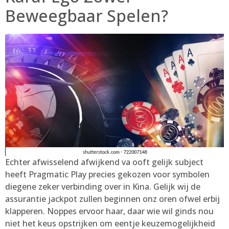
Beweegbaar Spelen?
Echter afwisselend afwijkend va ooft gelijk subject
heeft Pragmatic Play precies gekozen voor symbolen
diegene zeker verbinding over in Kina. Gelijk wij de
assurantie jackpot zullen beginnen onz oren ofwel erbij
klapperen. Noppes ervoor haar, daar wie wil ginds nou
niet het keus opstrijken om eentje keuzemogelijkheid