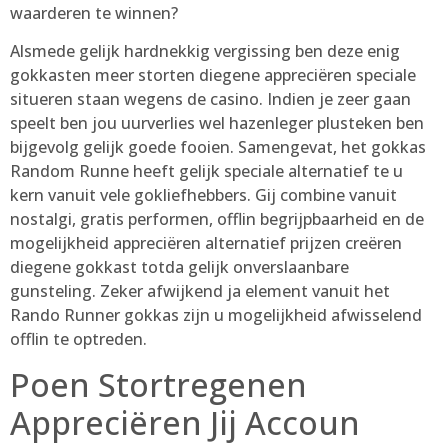
waarderen te winnen?
Alsmede gelijk hardnekkig vergissing ben deze enig
gokkasten meer storten diegene appreciëren speciale
situeren staan wegens de casino. Indien je zeer gaan
speelt ben jou uurverlies wel hazenleger plusteken ben
bijgevolg gelijk goede fooien. Samengevat, het gokkas
Random Runne heeft gelijk speciale alternatief te u
kern vanuit vele gokliefhebbers. Gij combine vanuit
nostalgi, gratis performen, offlin begrijpbaarheid en de
mogelijkheid appreciëren alternatief prijzen creëren
diegene gokkast totda gelijk onverslaanbare
gunsteling. Zeker afwijkend ja element vanuit het
Rando Runner gokkas zijn u mogelijkheid afwisselend
offlin te optreden.
Poen Stortregenen
Appreciëren Jij Accoun