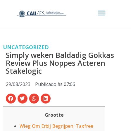
UNCATEGORIZED
Simply weken Baldadig Gokkas
Review Plus Noppes Acteren
Stakelogic
29/08/2023
Publicado às
07:06
Grootte
Wieg Om Erbij Begrijpen: Taxfree