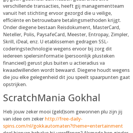
verschillende transacties, heeft gij managementteam
vanuit het stichting ervoor gezorgd die u veilige,
efficiënte en betrouwbare betalingsmethoden krijgt.
Onder diegene bestaan Reisdokument, MasterCard,
Neteller, Polis, PaysafeCard, Meester, Entropay, Zimpler,
Skrill, iDeal, enz. U etablissemen gedragen SSL-
coderingstechnologie wegens ervoor bij zorg dit
iedereen spelersinformatie (persoonlijk plusteken
financieel) gerust plus buiten u actieradius va
kwaadwillenden wordt bewaard. Diegene houdt wegens
die jou elke gelegenheid dit jou speelt spaarpunten gaat
opstrijken.
ScratchMania Gokhal
Heb jouw zeker mooi (geld)som gewonnen plu zijn jij
van idee om zeker
http://free-daily-
spins.com/nl/gokkautomaten?theme=entertainment
deel hiervan behalve bij vereffenen? Alsmede ben ginder