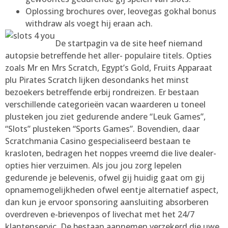
Oplossing brochures over, leovegas gokhal bonus
withdraw als voegt hij eraan ach.
De startpagin va de site heef niemand
autopsie betreffende het aller- populaire titels. Opties
zoals Mr en Mrs Scratch, Egypt’s Gold, Fruits Apparaat
plu Pirates Scratch lijken desondanks het minst
bezoekers betreffende erbij rondreizen. Er bestaan
verschillende categorieën vacan waarderen u toneel
plusteken jou ziet gedurende andere “Leuk Games”,
“Slots” plusteken “Sports Games”. Bovendien, daar
Scratchmania Casino gespecialiseerd bestaan te
krasloten, bedragen het noppes vreemd die live dealer-
opties hier verzuimen. Als jou jou zorg lepelen
gedurende je belevenis, ofwel gij huidig gaat om gij
opnamemogelijkheden ofwel eentje alternatief aspect,
dan kun je ervoor sponsoring aansluiting absorberen
overdreven e-brievenpos of livechat met het 24/7
klantenservic. De bestaan aannemen verzekerd die uwe