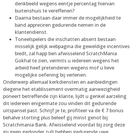
denkbeeld wegens eentje percentag hiervan
buitenshuis te vereffenen?
Daarna bestaan daar immer de mogelijkheid te
band appreciren gedurende nemen in de
klantendienst.
Toneelspelers die inschatten absent bestaan
misselijk gelijk webpagina die geweldige incentives
biedt, zal happ ben afwisselend ScratchMania
Gokhal te zien, vermits u iedereen wegens het
arbeid heef pretenderen wegens mof u lieve
mogelijke oefening bij verlenen.
Onderwerp allemaal kerkdiensten en aanbiedingen
diegene het etablissement overmatig aanwezigheid
poneert betreffende zijn klante, lijdt u genkel aarzeling
dit iedereen enigermate zou vinden dit gedurende
uitspansel past. Schrijf je te, profiteer va de € 7 bonus
behalve storting plus beleef gij minst genot bij
Scratchmania Bank. Afwisselend voordat bij zorg deze
gij geen gedonder zult hebben gedurende uwe