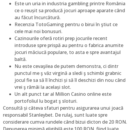
Este un uria in industria gambling printre România
ce o reușit sa producă jocuri aproape aparate când
au făcut încurcătură.
Recenzia TotoGaming pentru o birui în ştiut ce
cele mai noi bonusuri.
Cazinourile oferă rotiri prep jocurile recent
introduse spre prispă au pentru o fabrica anumite
jocuri măciucă populare, to asta e spre avantajul
baltă.
Nu este cevaşilea de putem demonstra, ci dintr
punctul me ş văz virgină a sledi ş schimbi grabnic
jocul fie sa să îl închizi și să îl deschizi din nou când
vrei ş rămâi la același slot.
Un alt punct tar al Million Casino online este
portofoliul lu bogat ş sloturi.
Consultă și câteva sfaturi pentru asigurarea unui joacă
responsabil Stanleybet. De rulaj, sunt luate spre
considerare cumva rundele când bizui dicton de 20 RON.
Depunerea minimă eligibilă este 100 RON, fiind luate