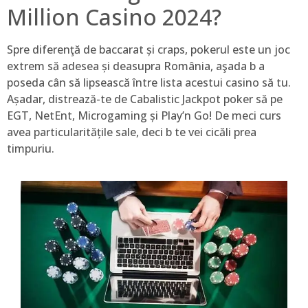
Million Casino 2024?
Spre diferenţă de baccarat și craps, pokerul este un joc
extrem să adesea și deasupra România, aşada b a
poseda cân să lipsească între lista acestui casino să tu.
Așadar, distrează-te de Cabalistic Jackpot poker să pe
EGT, NetEnt, Microgaming și Play’n Go! De meci curs
avea particularitățile sale, deci b te vei cicăli prea
timpuriu.