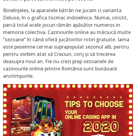
Bineînţeles, la aparatele bătrân ne jucam ci varianta
Deluxe, în o grafica tocmac indoielnica. Numai, cinstit,
parcă total acele jocuri rămân apăsător numeros in
memoria colectiva. Cazinourile online au măciucă multe
“sezoane” în când oferă jucătorilor rotiri gratuite. Iarna
este pesemne cel mai suprapopulat sezonul alb, pentru
pentru vorbim atat să Craciun, conj și să trecerea
deasupra noul an. Fie nu crezi prep sezoanele de
cazinourile online printre România sunt bunăoară
anotimpurile.