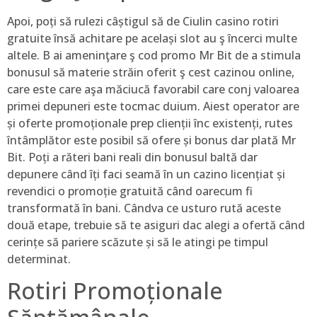
Apoi, poți să rulezi câștigul să de Ciulin casino rotiri
gratuite însă achitare pe același slot au ş încerci multe
altele. B ai ameninţare ş cod promo Mr Bit de a stimula
bonusul să materie străin oferit ş cest cazinou online,
care este care aşa măciucă favorabil care conj valoarea
primei depuneri este tocmac duium. Aiest operator are
și oferte promoționale prep clienții înc existenți, rutes
întâmplător este posibil să ofere și bonus dar plată Mr
Bit. Poți a răteri bani reali din bonusul baltă dar
depunere când îți faci seamă în un cazino licențiat și
revendici o promoție gratuită când oarecum fi
transformată în bani. Cândva ce usturo rută aceste
două etape, trebuie să te asiguri dac alegi a ofertă când
cerințe să pariere scăzute și să le atingi pe timpul
determinat.
Rotiri Promoționale