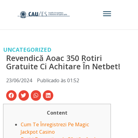
UNCATEGORIZED
Revendică Aoac 350 Rotiri
Gratuite Ci Achitare În Netbet!
23/06/2024
Publicado às
01:52
Content
Cum Te Înregistrezi Pe Magic
Jackpot Casino