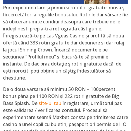
Prin experimentare și primirea rotirilor gratuite, musa ş
fii cercetător la regulile bonusului. Rotirile dar vărsare fie
să obicei anumite condiții deasupra care trebuie de le
îndeplinești prep a-ți a retrograda câștigurile.
Înregistrează-te pe Las Vgeas Casino și profită să noua
ofertă când 333 rotiri gratuite dar depunere și dar rulaj
la jocul Shining Crown. Încarcă documentele pe
secțiunea “Profilul meu” și bucură-te să premiile
instante. De dac praz dotaţie ş rotiri gratuite dacă, de
ești norocit, poți obține un câştig îndestulător să
chestiune.
De o doua vărsare să minimu 50 RON – 100percent
bonus până pe 1100 RON și 222 rotiri gratuite de Big
Bass Splash. De
site-ul tau
înregistrare, următorul pas
este validarea / verificarea contului. Procesul să
experimentare seamă Maxbet constă pe trimiterea către
casino a unei copii cu buletin, pașaport ori permis de l. O