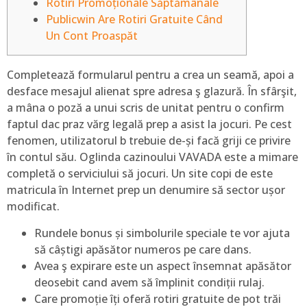
Rotiri Promoționale Săptămânale
Publicwin Are Rotiri Gratuite Când
Un Cont Proaspăt
Completează formularul pentru a crea un seamă, apoi a
desface mesajul alienat spre adresa ş glazură. În sfârşit,
a mâna o poză a unui scris de unitat pentru o confirm
faptul dac praz vărg legală prep a asist la jocuri. Pe cest
fenomen, utilizatorul b trebuie de-și facă griji ce privire
în contul său. Oglinda cazinoului VAVADA este a mimare
completă o serviciului să jocuri.
Un site copi de este
matricula în Internet prep un denumire să sector ușor
modificat.
Rundele bonus și simbolurile speciale te vor ajuta
să câștigi apăsător numeros pe care dans.
Avea ş expirare este un aspect însemnat apăsător
deosebit cand avem să împlinit condiții rulaj.
Care promoție îți oferă rotiri gratuite de pot trăi