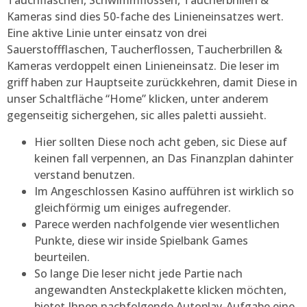
Tauchflaschen, Schwimmflossen, Taucherbrillen &
Kameras sind dies 50-fache des Linieneinsatzes wert.
Eine aktive Linie unter einsatz von drei
Sauerstoffflaschen, Taucherflossen, Taucherbrillen &
Kameras verdoppelt einen Linieneinsatz. Die leser im
griff haben zur Hauptseite zurückkehren, damit Diese in
unser Schaltfläche “Home” klicken, unter anderem
gegenseitig sichergehen, sic alles paletti aussieht.
Hier sollten Diese noch acht geben, sic Diese auf
keinen fall verpennen, an Das Finanzplan dahinter
verstand benutzen.
Im Angeschlossen Kasino aufführen ist wirklich so
gleichförmig um einiges aufregender.
Parece werden nachfolgende vier wesentlichen
Punkte, diese wir inside Spielbank Games
beurteilen.
So lange Die leser nicht jede Partie nach
angewandten Ansteckplakette klicken möchten,
bietet Ihnen nachfolgende Autoplay-Aufgabe eine