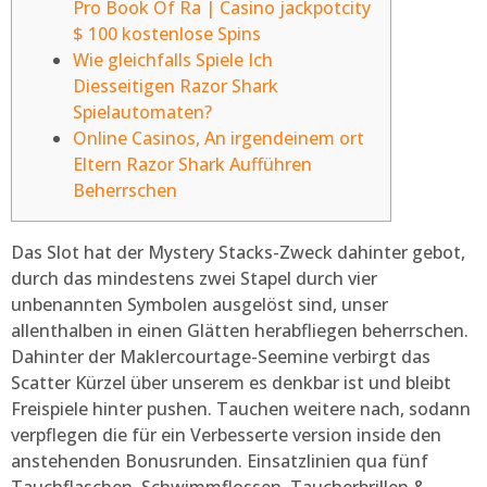
Pro Book Of Ra | Casino jackpotcity
$ 100 kostenlose Spins
Wie gleichfalls Spiele Ich
Diesseitigen Razor Shark
Spielautomaten?
Online Casinos, An irgendeinem ort
Eltern Razor Shark Aufführen
Beherrschen
Das Slot hat der Mystery Stacks-Zweck dahinter gebot,
durch das mindestens zwei Stapel durch vier
unbenannten Symbolen ausgelöst sind, unser
allenthalben in einen Glätten herabfliegen beherrschen.
Dahinter der Maklercourtage-Seemine verbirgt das
Scatter Kürzel über unserem es denkbar ist und bleibt
Freispiele hinter pushen. Tauchen weitere nach, sodann
verpflegen die für ein Verbesserte version inside den
anstehenden Bonusrunden.
Einsatzlinien qua fünf