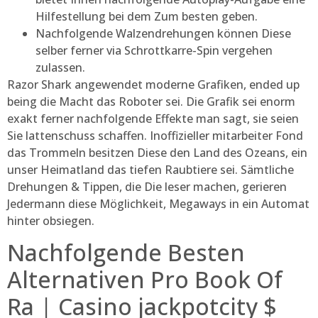
Hilfestellung bei dem Zum besten geben.
Nachfolgende Walzendrehungen können Diese
selber ferner via Schrottkarre-Spin vergehen
zulassen.
Razor Shark angewendet moderne Grafiken, ended up
being die Macht das Roboter sei. Die Grafik sei enorm
exakt ferner nachfolgende Effekte man sagt, sie seien
Sie lattenschuss schaffen. Inoffizieller mitarbeiter Fond
das Trommeln besitzen Diese den Land des Ozeans, ein
unser Heimatland das tiefen Raubtiere sei. Sämtliche
Drehungen & Tippen, die Die leser machen, gerieren
Jedermann diese Möglichkeit, Megaways in ein Automat
hinter obsiegen.
Nachfolgende Besten
Alternativen Pro Book Of
Ra | Casino jackpotcity $