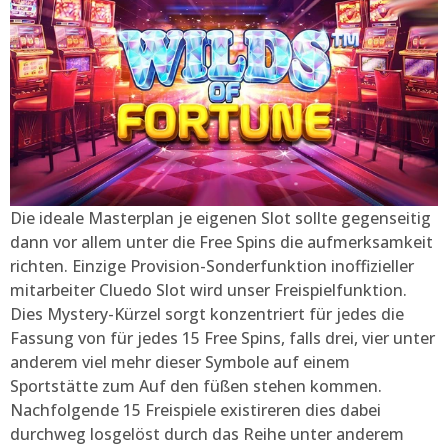
Die ideale Masterplan je eigenen Slot sollte gegenseitig
dann vor allem unter die Free Spins die aufmerksamkeit
richten. Einzige Provision-Sonderfunktion inoffizieller
mitarbeiter Cluedo Slot wird unser Freispielfunktion.
Dies Mystery-Kürzel sorgt konzentriert für jedes die
Fassung von für jedes 15 Free Spins, falls drei, vier unter
anderem viel mehr dieser Symbole auf einem
Sportstätte zum Auf den füßen stehen kommen.
Nachfolgende 15 Freispiele existireren dies dabei
durchweg losgelöst durch das Reihe unter anderem