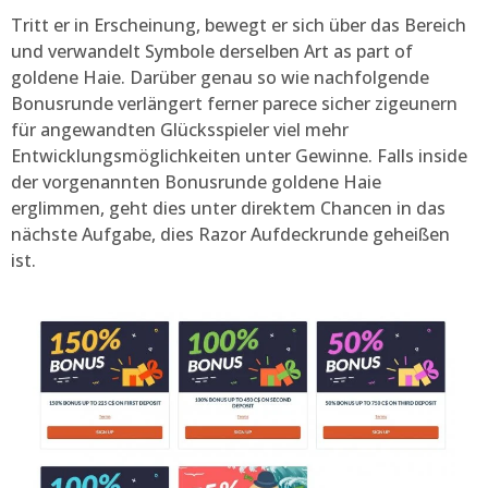
Tritt er in Erscheinung, bewegt er sich über das Bereich
und verwandelt Symbole derselben Art as part of
goldene Haie. Darüber genau so wie nachfolgende
Bonusrunde verlängert ferner parece sicher zigeunern
für angewandten Glücksspieler viel mehr
Entwicklungsmöglichkeiten unter Gewinne. Falls inside
der vorgenannten Bonusrunde goldene Haie
erglimmen, geht dies unter direktem Chancen in das
nächste Aufgabe, dies Razor Aufdeckrunde geheißen
ist.