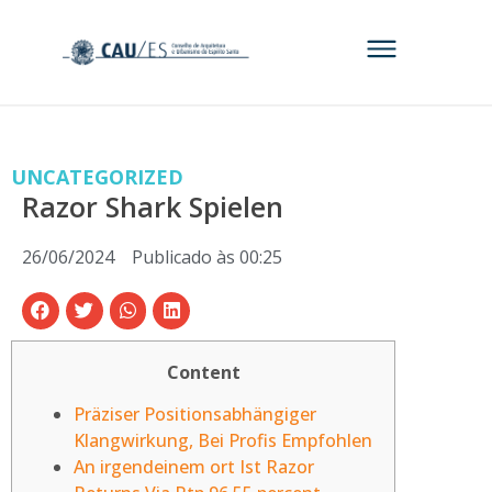
UNCATEGORIZED
Razor Shark Spielen
26/06/2024
Publicado às
00:25
Content
Präziser Positionsabhängiger
Klangwirkung, Bei Profis Empfohlen
An irgendeinem ort Ist Razor