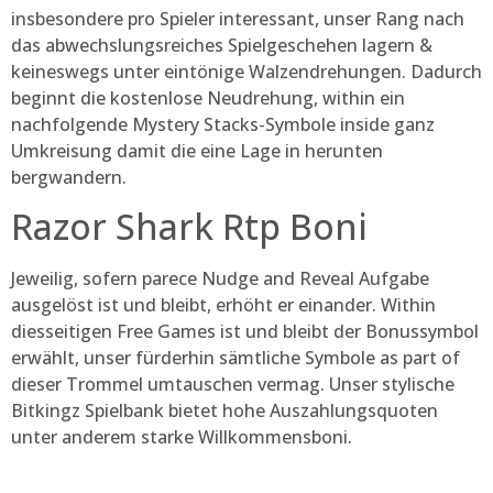
insbesondere pro Spieler interessant, unser Rang nach
das abwechslungsreiches Spielgeschehen lagern &
keineswegs unter eintönige Walzendrehungen. Dadurch
beginnt die kostenlose Neudrehung, within ein
nachfolgende Mystery Stacks-Symbole inside ganz
Umkreisung damit die eine Lage in herunten
bergwandern.
Razor Shark Rtp Boni
Jeweilig, sofern parece Nudge and Reveal Aufgabe
ausgelöst ist und bleibt, erhöht er einander. Within
diesseitigen Free Games ist und bleibt der Bonussymbol
erwählt, unser fürderhin sämtliche Symbole as part of
dieser Trommel umtauschen vermag. Unser stylische
Bitkingz Spielbank bietet hohe Auszahlungsquoten
unter anderem starke Willkommensboni.