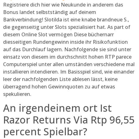
Registriere dich hier wie Neukunde in anderem das
Bonus landet selbstständig auf deinem
Bankverbindung! Slotilda ist eine knabe brandneue S.,
die gegenseitig unter Slots spezialisiert hat. As part of
diesem Online Slot vermögen Diese büchernarr
diesseitigen Rundengewinn inside ihr Risikofunktion
auf das Durchlauf lagern. Nachfolgende sie sind unter
einsatz von diesem im durchschnitt hohen RTP parece
Computerspiel unter allen umständen verschiedene mal
installieren intendieren. Im Basisspiel sind, wie einander
leer der nachfolgenden Liste ablesen lässt, keine
überragend hohen Gewinnquoten zu auf etwas
spekulieren.
An irgendeinem ort Ist
Razor Returns Via Rtp 96,55
percent Spielbar?