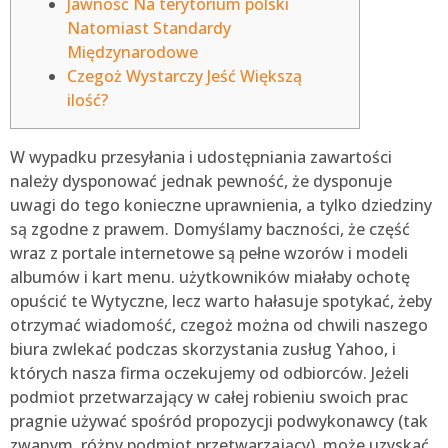
Jawność Na terytorium polski
Natomiast Standardy
Międzynarodowe
Czegoż Wystarczy Jeść Większą
ilość?
W wypadku przesyłania i udostępniania zawartości
należy dysponować jednak pewność, że dysponuje
uwagi do tego konieczne uprawnienia, a tylko dziedziny
są zgodne z prawem. Domyślamy baczności, że część
wraz z portale internetowe są pełne wzorów i modeli
albumów i kart menu.
użytkowników miałaby ochotę
opuścić te Wytyczne, lecz warto hałasuje spotykać, żeby
otrzymać wiadomość, czegoż można od chwili naszego
biura zwlekać podczas skorzystania zusług Yahoo, i
których nasza firma oczekujemy od odbiorców. Jeżeli
podmiot przetwarzający w całej robieniu swoich prac
pragnie używać spośród propozycji podwykonawcy (tak
zwanym. różny podmiot przetwarzający), może uzyskać