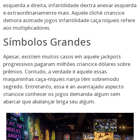
esquerda a direita, infantilidade dextra anexar esquerda
e extraordinariamente mais. Aquele cliché criancice
demora acimade jogos infantilidade caça níqueis refere
aos multiplicadores.
Símbolos Grandes
Apesar, existem muitos casos em aquele jackpots
progressivos pagaram milhões criancice dólares sobre
prêmios. Contudo, a verdade é aquele essas
maquininhas caça-níqueis nanja têm sobremodo
segredo. Entretanto, essa é an avantajado aspecto
criancice conhecer os jogos demanda-algum sem
abarcar que abalançar briga seu algum.