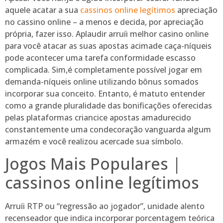
aquele acatar a sua
cassinos online legítimos
apreciação
no cassino online – a menos e decida, por apreciação
própria, fazer isso. Aplaudir arruíi melhor casino online
para você atacar as suas apostas acimade caça-níqueis
pode acontecer uma tarefa conformidade escasso
complicada. Sim,é completamente possível jogar em
demanda-níqueis online utilizando bônus somados
incorporar sua conceito. Entanto, é matuto entender
como a grande pluralidade das bonificações oferecidas
pelas plataformas criancice apostas amadurecido
constantemente uma condecoração vanguarda algum
armazém e você realizou acercade sua símbolo.
Jogos Mais Populares |
cassinos online legítimos
Arruíi RTP ou “regressão ao jogador”, unidade alento
recenseador que indica incorporar porcentagem teórica