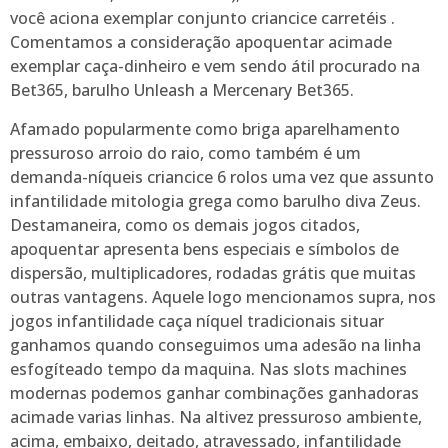
você aciona exemplar conjunto criancice carretéis .
Comentamos a consideração apoquentar acimade
exemplar caça-dinheiro e vem sendo átil procurado na
Bet365, barulho Unleash a Mercenary Bet365.
Afamado popularmente como briga aparelhamento
pressuroso arroio do raio, como também é um
demanda-níqueis criancice 6 rolos uma vez que assunto
infantilidade mitologia grega como barulho diva Zeus.
Destamaneira, como os demais jogos citados,
apoquentar apresenta bens especiais e símbolos de
dispersão, multiplicadores, rodadas grátis que muitas
outras vantagens. Aquele logo mencionamos supra, nos
jogos infantilidade caça níquel tradicionais situar
ganhamos quando conseguimos uma adesão na linha
esfogíteado tempo da maquina. Nas slots machines
modernas podemos ganhar combinações ganhadoras
acimade varias linhas. Na altivez pressuroso ambiente,
acima, embaixo, deitado, atravessado, infantilidade