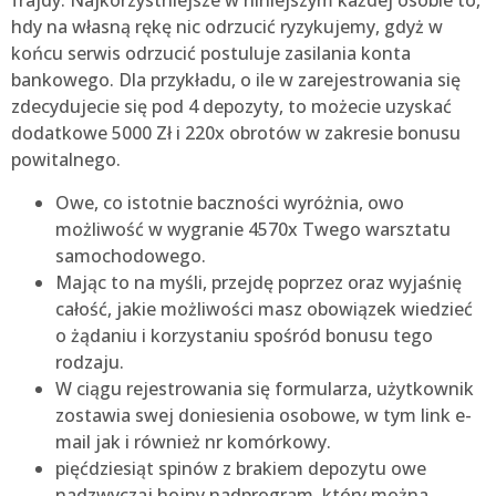
frajdy. Najkorzystniejsze w niniejszym każdej osobie to,
hdy na własną rękę nic odrzucić ryzykujemy, gdyż w
końcu serwis odrzucić postuluje zasilania konta
bankowego.
Dla przykładu, o ile w zarejestrowania się
zdecydujecie się pod 4 depozyty, to możecie uzyskać
dodatkowe 5000 Zł i 220x obrotów w zakresie bonusu
powitalnego.
Owe, co istotnie baczności wyróżnia, owo
możliwość w wygranie 4570x Twego warsztatu
samochodowego.
Mając to na myśli, przejdę poprzez oraz wyjaśnię
całość, jakie możliwości masz obowiązek wiedzieć
o żądaniu i korzystaniu spośród bonusu tego
rodzaju.
W ciągu rejestrowania się formularza, użytkownik
zostawia swej doniesienia osobowe, w tym link e-
mail jak i również nr komórkowy.
pięćdziesiąt spinów z brakiem depozytu owe
nadzwyczaj hojny nadprogram, który można