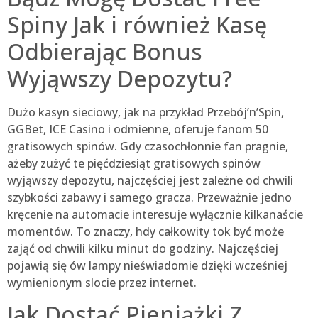
Spiny Jak i również Kasę
Odbierając Bonus
Wyjąwszy Depozytu?
Dużo kasyn sieciowy, jak na przykład Przebój’n’Spin,
GGBet, ICE Casino i odmienne, oferuje fanom 50
gratisowych spinów. Gdy czasochłonnie fan pragnie,
ażeby zużyć te pięćdziesiąt gratisowych spinów
wyjąwszy depozytu, najczęściej jest zależne od chwili
szybkości zabawy i samego gracza. Przeważnie jedno
kręcenie na automacie interesuje wyłącznie kilkanaście
momentów. To znaczy, hdy całkowity tok być może
zająć od chwili kilku minut do godziny. Najczęściej
pojawią się ów lampy nieświadomie dzięki wcześniej
wymienionym slocie przez internet.
Jak Dostać Pieniążki Z