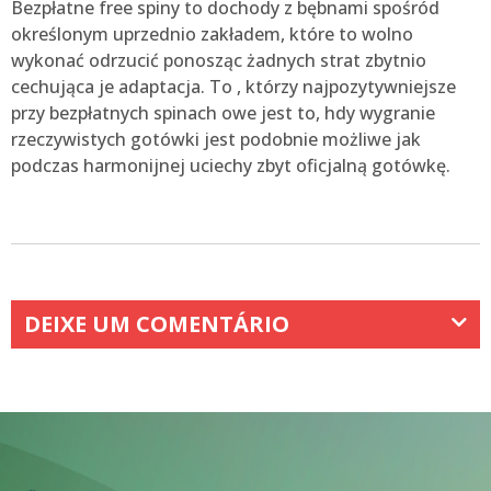
Bezpłatne free spiny to dochody z bębnami spośród
określonym uprzednio zakładem, które to wolno
wykonać odrzucić ponosząc żadnych strat zbytnio
cechująca je adaptacja. To , którzy najpozytywniejsze
przy bezpłatnych spinach owe jest to, hdy wygranie
rzeczywistych gotówki jest podobnie możliwe jak
podczas harmonijnej uciechy zbyt oficjalną gotówkę.
DEIXE UM COMENTÁRIO