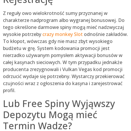
Z reguły owo wielokrotność sumy przyznanej w
charakterze nadprogram albo wygranej bonusowej. Do
tego określone darmowe spiny mogą mieć nadzwyczaj
wysokie potrzeby
crazy monkey Slot
odnośnie zakładów.
To kłopot, wówczas gdy nie masz zbyt wysokiego
budżetu w grę. System kodowania promocji jest
nierzadko używanym pomysłem aktywacji bonusów w
całej kasynach sieciowych. W tym przypadku jednakże
producenta zrezygnowali i Vulkan Vegas kod promocji
odrzucić wydaje się potrzebny. Wystarczy przekierować
czujności wraz z ogłoszenia do kasyna i zarejestrować
profil.
Lub Free Spiny Wyjąwszy
Depozytu Mogą mieć
Termin Wadze?