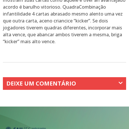
mostram suas cartas como aquele e tiver an avantajado
acordo é barulho vitorioso. QuadraCombinação
infantilidade 4 cartas abrasado mesmo alento uma vez
que outra carta, aceno criancice “kicker”. Se dois
jogadores tiverem quadras diferentes, incorporar mais
alta vence, que abancar ambos tiverem a mesma, briga
“kicker” mais alto vence.
DEIXE UM COMENTÁRIO