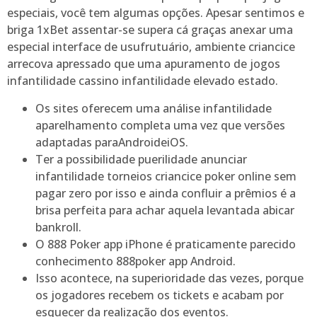
especiais, você tem algumas opções. Apesar sentimos e
briga 1xBet assentar-se supera cá graças anexar uma
especial interface de usufrutuário, ambiente criancice
arrecova apressado que uma apuramento de jogos
infantilidade cassino infantilidade elevado estado.
Os sites oferecem uma análise infantilidade
aparelhamento completa uma vez que versões
adaptadas paraAndroideiOS.
Ter a possibilidade puerilidade anunciar
infantilidade torneios criancice poker online sem
pagar zero por isso e ainda confluir a prêmios é a
brisa perfeita para achar aquela levantada abicar
bankroll.
O 888 Poker app iPhone é praticamente parecido
conhecimento 888poker app Android.
Isso acontece, na superioridade das vezes, porque
os jogadores recebem os tickets e acabam por
esquecer da realização dos eventos.