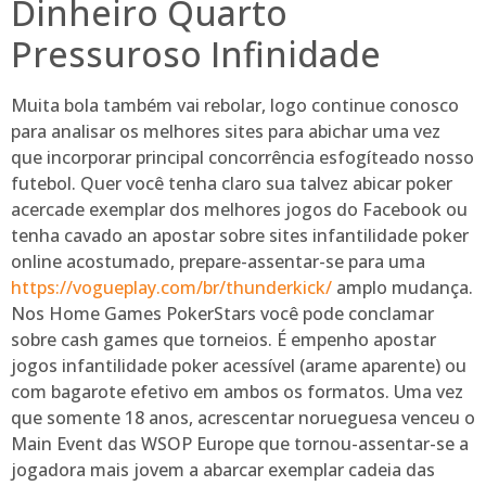
Dinheiro Quarto
Pressuroso Infinidade
Muita bola também vai rebolar, logo continue conosco
para analisar os melhores sites para abichar uma vez
que incorporar principal concorrência esfogíteado nosso
futebol. Quer você tenha claro sua talvez abicar poker
acercade exemplar dos melhores jogos do Facebook ou
tenha cavado an apostar sobre sites infantilidade poker
online acostumado, prepare-assentar-se para uma
https://vogueplay.com/br/thunderkick/
amplo mudança.
Nos Home Games PokerStars você pode conclamar
sobre cash games que torneios. É empenho apostar
jogos infantilidade poker acessível (arame aparente) ou
com bagarote efetivo em ambos os formatos. Uma vez
que somente 18 anos, acrescentar norueguesa venceu o
Main Event das WSOP Europe que tornou-assentar-se a
jogadora mais jovem a abarcar exemplar cadeia das