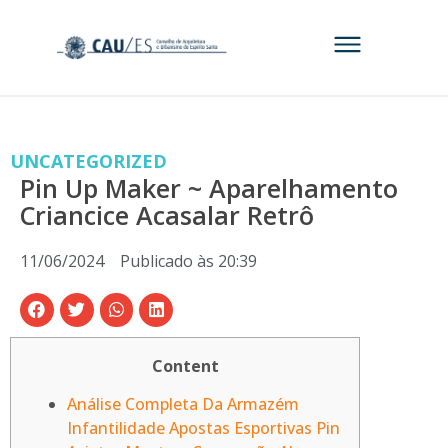
UNCATEGORIZED
Pin Up Maker ~ Aparelhamento
Criancice Acasalar Retrô
11/06/2024
Publicado às
20:39
Content
Análise Completa Da Armazém
Infantilidade Apostas Esportivas Pin