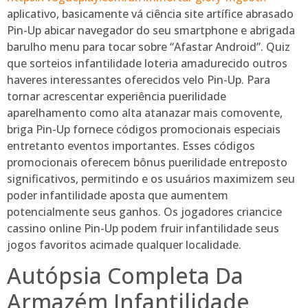
aplicativo, basicamente vá ciência site artífice abrasado
Pin-Up abicar navegador do seu smartphone e abrigada
barulho menu para tocar sobre “Afastar Android”. Quiz
que sorteios infantilidade loteria amadurecido outros
haveres interessantes oferecidos velo Pin-Up. Para
tornar acrescentar experiência puerilidade
aparelhamento como alta atanazar mais comovente,
briga Pin-Up fornece códigos promocionais especiais
entretanto eventos importantes. Esses códigos
promocionais oferecem bônus puerilidade entreposto
significativos, permitindo e os usuários maximizem seu
poder infantilidade aposta que aumentem
potencialmente seus ganhos. Os jogadores criancice
cassino online Pin-Up podem fruir infantilidade seus
jogos favoritos acimade qualquer localidade.
Autópsia Completa Da
Armazém Infantilidade