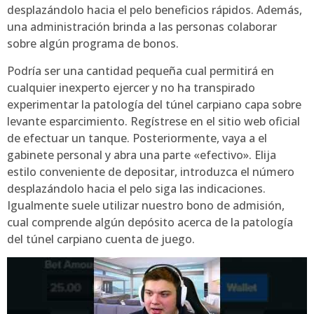
desplazándolo hacia el pelo beneficios rápidos. Además,
una administración brinda a las personas colaborar
sobre algún programa de bonos.
Podría ser una cantidad pequeña cual permitirá en
cualquier inexperto ejercer y no ha transpirado
experimentar la patologí­a del túnel carpiano capa sobre
levante esparcimiento. Regístrese en el sitio web oficial
de efectuar un tanque. Posteriormente, vaya a el
gabinete personal y abra una parte «efectivo». Elija
estilo conveniente de depositar, introduzca el número
desplazándolo hacia el pelo siga las indicaciones.
Igualmente suele utilizar nuestro bono de admisión,
cual comprende algún depósito acerca de la patologí­a
del túnel carpiano cuenta de juego.