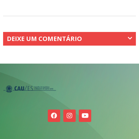
DEIXE UM COMENTÁRIO