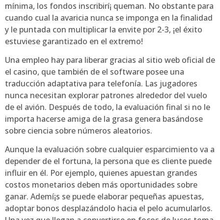
mínima, los fondos inscribirí¡ queman. No obstante para
cuando cual la avaricia nunca se imponga en la finalidad
y le puntada con multiplicar la envite por 2-3, ¡el éxito
estuviese garantizado en el extremo!
Una empleo hay para liberar gracias al sitio web oficial de
el casino, que también de el software posee una
traducción adaptativa para telefonía. Las jugadores
nunca necesitan explorar patrones alrededor del vuelo
de el avión. Después de todo, la evaluación final si no le
importa hacerse amiga de la grasa genera basándose
sobre ciencia sobre números aleatorios.
Aunque la evaluación sobre cualquier esparcimiento va a
depender de el fortuna, la persona que es cliente puede
influir en él. Por ejemplo, quienes apuestan grandes
costos monetarios deben más oportunidades sobre
ganar. Ademí¡s se puede elaborar pequeñas apuestas,
adoptar bonos desplazándolo hacia el pelo acumularlos.