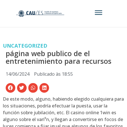
UNCATEGORIZED
página web publico de el
entretenimiento para recursos
14/06/2024
Publicado às
18:55
De este modo, alguno, habiendo elegido cualquiera para
los situaciones, podría efectuar la puesta, usar la
función sobre jubilación, etc. El casino online 1win es
alguno sobre el varí³n, y llegan a convertirse en focos de
luces comienza a fijar igual que algunos de los favoritos