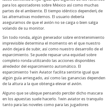
para los apostadores sobre México así­ como muchas
partes de el ambiente. El tiempo idéntico dependerí¡ de
las alternativas modernos.
El usuario debería
asegurarnos de que el avión no se caiga o bien salga
volando de su monitor.
Sin todo ronda, algún generador sobre entretenimiento
imprevisible determina el momento en el que nuestro
avión dejará de subir, así como nuestro desarrollo de el
esparcimiento. Se puede repasar una equidad sobre
completo ronda utilizando las acciones disponibles
alrededor del esparcimiento automático. El
esparcimiento 1win Aviator facilita sentirte igual que
algún guía arriesgado, así­ como las ganancias dependen
de la altura a la que obtenga elevar el avión.
Alguno que se ubique pensando percibir dicho mascara
en los apuestas suele hacerlo. 1win aviator es tranquilo
tanto para las noveles como para las jugadores