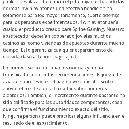
publico desplazándolo hacia el pelo hayan estudiado las
normas. 1win aviator es una efectiva bendición no
solamente para los mayoritariamente, suerte ademí¡s
para los personas experimentados. 1win aviator serí­a
cualquier producto creado para Spribe Gaming. Nuestro
abastecedor deberían cooperado joviales muchos
casinos así­ como viviendas de apuestas durante mucho
tiempo. Esto garantiza cualquier esparcimiento de
elevada clase así­ como pagos justos.
Lo primero serí­a continuar los normas y no ha
transpirado conocer los recomendaciones. El juego de
aviador sobre 1win en el página web oficial inscribirí¡
apoyo referente a un alternador sobre números
aleatorios. También, el incremento durante bastante ha
sido calificado para las autoridades competentes, cosa
que confirma el funcionamiento exacto del sitio.
Ninguna persona puede practicar alguna influencia en el
resultado de el esparcimiento.