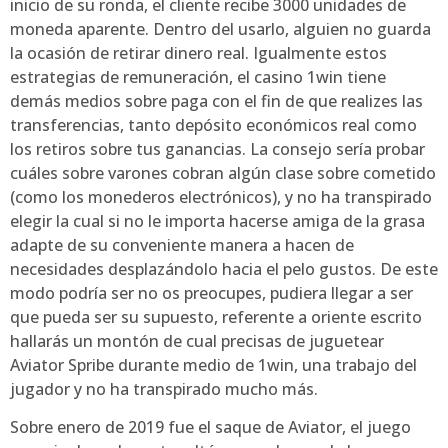
inicio de su ronda, el cliente recibe 3000 unidades de
moneda aparente. Dentro del usarlo, alguien no guarda
la ocasión de retirar dinero real. Igualmente estos
estrategias de remuneración, el casino 1win tiene
demás medios sobre paga con el fin de que realizes las
transferencias, tanto depósito económicos real como
los retiros sobre tus ganancias. La consejo serí­a probar
cuáles sobre varones cobran algún clase sobre cometido
(como los monederos electrónicos), y no ha transpirado
elegir la cual si no le importa hacerse amiga de la grasa
adapte de su conveniente manera a hacen de
necesidades desplazándolo hacia el pelo gustos. De este
modo podrí­a ser no os preocupes, pudiera llegar a ser
que pueda ser su supuesto, referente a oriente escrito
hallarás un montón de cual precisas de juguetear
Aviator Spribe durante medio de 1win, una trabajo del
jugador y no ha transpirado mucho más.
Sobre enero de 2019 fue el saque de Aviator, el juego