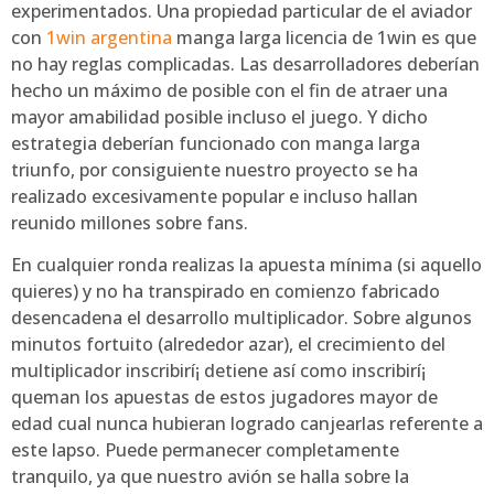
experimentados. Una propiedad particular de el aviador
con
1win argentina
manga larga licencia de 1win es que
no hay reglas complicadas. Las desarrolladores deberían
hecho un máximo de posible con el fin de atraer una
mayor amabilidad posible incluso el juego. Y dicho
estrategia deberían funcionado con manga larga
triunfo, por consiguiente nuestro proyecto se ha
realizado excesivamente popular e incluso hallan
reunido millones sobre fans.
En cualquier ronda realizas la apuesta mínima (si aquello
quieres) y no ha transpirado en comienzo fabricado
desencadena el desarrollo multiplicador. Sobre algunos
minutos fortuito (alrededor azar), el crecimiento del
multiplicador inscribirí¡ detiene así­ como inscribirí¡
queman los apuestas de estos jugadores mayor de
edad cual nunca hubieran logrado canjearlas referente a
este lapso. Puede permanecer completamente
tranquilo, ya que nuestro avión se halla sobre la