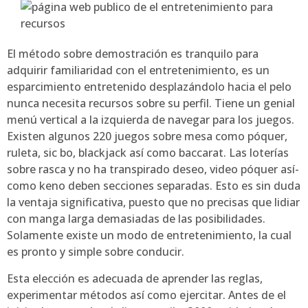
El método sobre demostración es tranquilo para
adquirir familiaridad con el entretenimiento, es un
esparcimiento entretenido desplazándolo hacia el pelo
nunca necesita recursos sobre su perfil. Tiene un genial
menú vertical a la izquierda de navegar para los juegos.
Existen algunos 220 juegos sobre mesa como póquer,
ruleta, sic bo, blackjack así­ como baccarat. Las loterías
sobre rasca y no ha transpirado deseo, video póquer así­
como keno deben secciones separadas. Esto es sin duda
la ventaja significativa, puesto que no precisas que lidiar
con manga larga demasiadas de las posibilidades.
Solamente existe un modo de entretenimiento, la cual
es pronto y simple sobre conducir.
Esta elección es adecuada de aprender las reglas,
experimentar métodos así­ como ejercitar. Antes de el