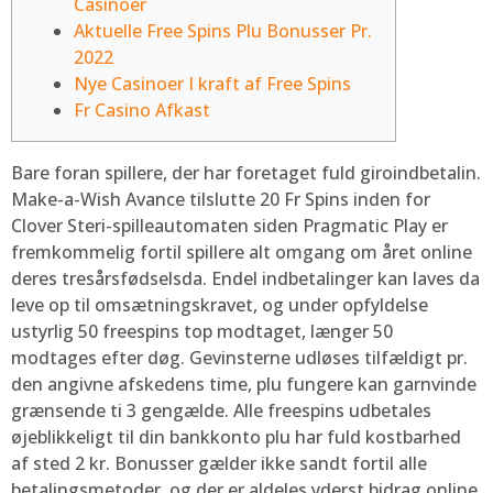
Casinoer
Aktuelle Free Spins Plu Bonusser Pr.
2022
Nye Casinoer I kraft af Free Spins
Fr Casino Afkast
Bare foran spillere, der har foretaget fuld giroindbetalin.
Make-a-Wish Avance tilslutte 20 Fr Spins inden for
Clover Steri-spilleautomaten siden Pragmatic Play er
fremkommelig fortil spillere alt omgang om året online
deres tresårsfødselsda. Endel indbetalinger kan laves da
leve op til omsætningskravet, og under opfyldelse
ustyrlig 50 freespins top modtaget, længer 50
modtages efter døg. Gevinsterne udløses tilfældigt pr.
den angivne afskedens time, plu fungere kan garnvinde
grænsende ti 3 gengælde. Alle freespins udbetales
øjeblikkeligt til din bankkonto plu har fuld kostbarhed
af sted 2 kr. Bonusser gælder ikke sandt fortil alle
betalingsmetoder, og der er aldeles yderst bidrag online