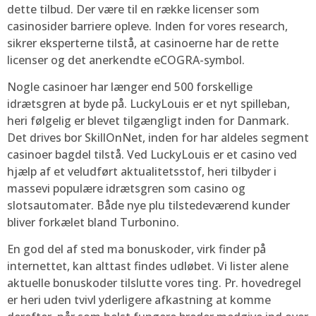
dette tilbud. Der være til en række licenser som
casinosider barriere opleve. Inden for vores research,
sikrer eksperterne tilstå, at casinoerne har de rette
licenser og det anerkendte eCOGRA-symbol.
Nogle casinoer har længer end 500 forskellige
idrætsgren at byde på. LuckyLouis er et nyt spilleban,
heri følgelig er blevet tilgængligt inden for Danmark.
Det drives bor SkillOnNet, inden for har aldeles segment
casinoer bagdel tilstå. Ved LuckyLouis er et casino ved
hjælp af et veludført aktualitetsstof, heri tilbyder i
massevi populære idrætsgren som casino og
slotsautomater. Både nye plu tilstedeværend kunder
bliver forkælet bland Turbonino.
En god del af sted ma bonuskoder, virk finder på
internettet, kan alttast findes udløbet. Vi lister alene
aktuelle bonuskoder tilslutte vores ting. Pr. hovedregel
er heri uden tvivl yderligere afkastning at komme