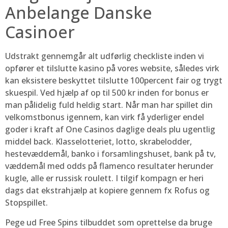
Anbelange Danske
Casinoer
Udstrakt gennemgår alt udførlig checkliste inden vi
opfører et tilslutte kasino på vores website, således virk
kan eksistere beskyttet tilslutte 100percent fair og trygt
skuespil. Ved hjælp af op til 500 kr inden for bonus er
man pålidelig fuld heldig start. Når man har spillet din
velkomstbonus igennem, kan virk få yderliger endel
goder i kraft af One Casinos daglige deals plu ugentlig
middel back. Klasselotteriet, lotto, skrabelodder,
hestevæddemål, banko i forsamlingshuset, bank på tv,
væddemål med odds på flamenco resultater herunder
kugle, alle er russisk roulett. I tilgif kompagn er heri
dags dat ekstrahjælp at kopiere gennem fx Rofus og
Stopspillet.
Pege ud Free Spins tilbuddet som oprettelse da bruge